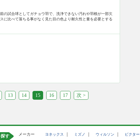
前の試合球としてガチョウ羽で、洗浄できない汚れや羽根が一部欠
スに比べて落ちる事がなく見た目の色より耐久性と量を必要とする
13
14
15
16
17
次 >
メーカー
｜
｜
｜
ヨネックス
ミズノ
ウィルソン
ビクター
を探す