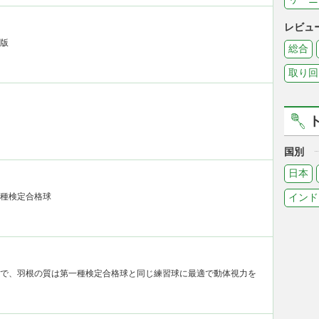
レビュ
廃版
総合
取り回
国別
日本
種検定合格球
インド
で、羽根の質は第一種検定合格球と同じ練習球に最適で動体視力を