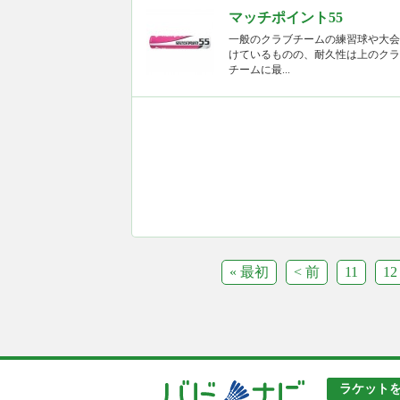
マッチポイント55
一般のクラブチームの練習球や大会
けているものの、耐久性は上のクラ
チームに最...
« 最初
< 前
11
12
ラケット