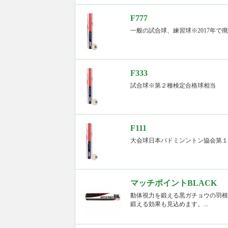
F777
一般の試合球、練習球※2017年で
F333
試合球※第２種検定合格球相当
F111
大会球日本バドミンントン協会第１
マッチポイントBLACK
動体視力を鍛える黒ガチョウの羽根
鍛える効果も見込めます。...