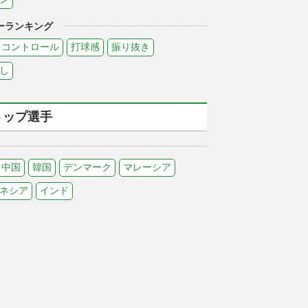
ーランキング
コントロール
打球感
振り抜き
し
トップ選手
中国
韓国
デンマーク
マレーシア
ネシア
インド