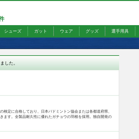
7件
シューズ
ガット
ウェア
グッズ
選手用具
りました。
の検定に合格しており、日本バドミントン協会または各都道府県、
きます。全製品耐久性に優れたガチョウの羽根を採用。独自開発の