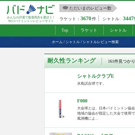
ただいまのレビュー数
3670
344
みんなの評価で最適用具を選ぼう！
ラケット：
件
シャトル :
NO.1バドミントンレビューサイト
Top
ラケット
シャトル
ホーム
/
シャトル
/
シャトルレビュー検索
耐久性ランキング
161件見つか
シャトルクラブE
水鳥試合球です。
F000
大会球とは、日本バドミントン協会
地域の協会が指定した大会で使用で
風洞機によ...