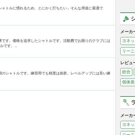
「シャトルに慣れるため、とにかく打ちたい」そんな用途に最適で
メーカ
習球です。価格を追求したシャトルです。活動費でお困りのクラブには
ヨネッ
です。...
リーニ
レビュ
総合
習用のシャトルです。練習用でも精度は抜群。レベルアップには良い練
個体差
メーカ
ヨネッ
リーニ