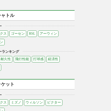
シャトル
ー
クス
ゴーセン
RSL
アーウィン
ン
ーランキング
耐久性
飛行性能
打球感
経済性
ラケット
ー
クス
ミズノ
ウィルソン
ビクター
ン