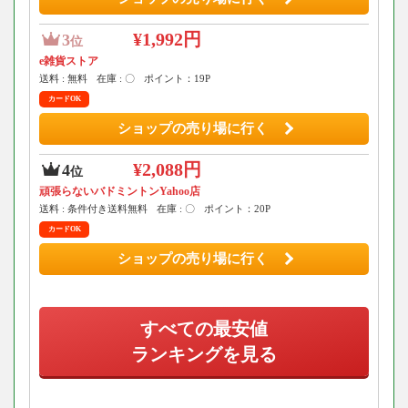
¥1,992円
3
位
e雑貨ストア
送料 : 無料
在庫 : 〇
ポイント：19P
カードOK
ショップの売り場に行く
¥2,088円
4
位
頑張らないバドミントンYahoo店
送料 : 条件付き送料無料
在庫 : 〇
ポイント：20P
カードOK
ショップの売り場に行く
すべての最安値
ランキングを見る