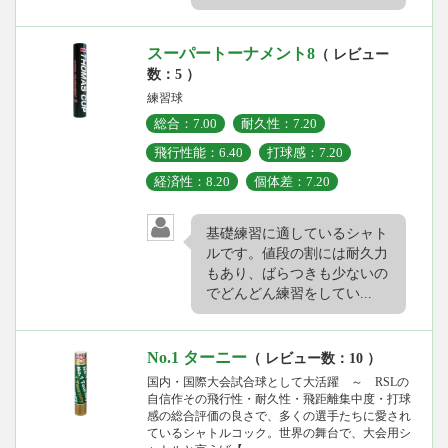
スーパートーナメント8
（ レビュー
数：5 ）
練習球
総合：7.00
耐久性：7.20
飛行性能：6.40
打球感：7.20
経済性：8.20
個体差：7.20
基礎練習に適しているシャト
ルです。値段の割には耐久力
もあり、ばらつきも少ないの
でどんどん練習をしてい...
No.1 ターニー
（ レビュー数：10 ）
国内・国際大会試合球として大活躍 ～ RSLの
自信作その飛行性・耐久性・飛距離集中度・打球
感の総合評価の良さで、多くの選手たちに愛され
ているシャトルコック。世界の舞台で、大会用シ