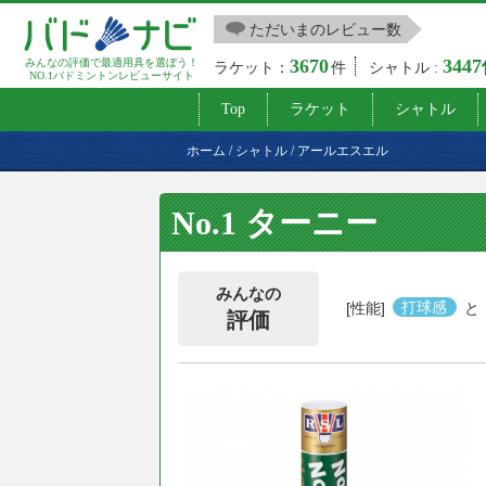
ただいまのレビュー数
3670
344
みんなの評価で最適用具を選ぼう！
ラケット：
件
シャトル :
NO.1バドミントンレビューサイト
Top
ラケット
シャトル
ホーム
/
シャトル
/
アールエスエル
No.1 ターニー
みんなの
[性能]
打球感
と
評価