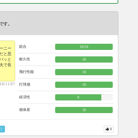
高です。
総合
10
/
10
ターニー
だと思
バッと
耐久性
10
夫で長
飛行性能
10
18/11/07
打球感
10
経済性
8
個体差
10
！
0