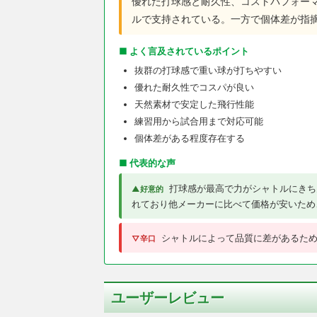
優れた打球感と耐久性、コストパフォー
ルで支持されている。一方で個体差が指
■ よく言及されているポイント
抜群の打球感で重い球が打ちやすい
優れた耐久性でコスパが良い
天然素材で安定した飛行性能
練習用から試合用まで対応可能
個体差がある程度存在する
■ 代表的な声
打球感が最高で力がシャトルにきち
▲好意的
れており他メーカーに比べて価格が安いため
シャトルによって品質に差があるた
▽辛口
ユーザーレビュー