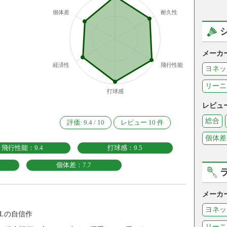
個体差
耐久性
メーカ
経済性
飛行性能
ヨネッ
リーニ
打球感
レビュ
総合
評価:
9.4
/
10
レビュー
10
件
個体差
飛行性能：9.4
打球感：9.5
個体差：7.7
メーカ
ヨネッ
Lの自信作
リーニ