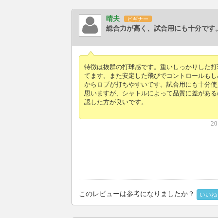
晴夫
ビギナー
総合力が高く、試合用にも十分です
特徴は抜群の打球感です。重いしっかりした打
てます。また安定した飛びでコントロールもし
からロブが打ちやすいです。試合用にも十分使
思いますが、シャトルによって品質に差がある
認した方が良いです。
20
このレビューは参考になりましたか？
いいね