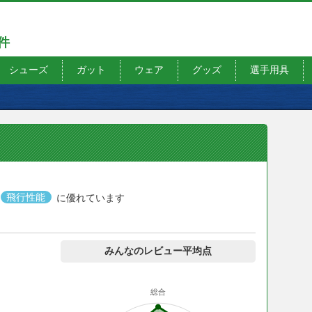
7件
シューズ
ガット
ウェア
グッズ
選手用具
飛行性能
に優れています
みんなのレビュー平均点
総合