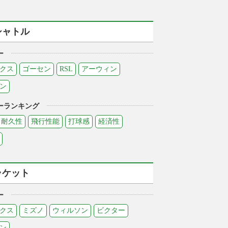
シャトル
ー
クス
ゴーセン
RSL
アーウィン
ン
ーランキング
耐久性
飛行性能
打球感
経済性
ラケット
ー
クス
ミズノ
ウィルソン
ビクター
ン