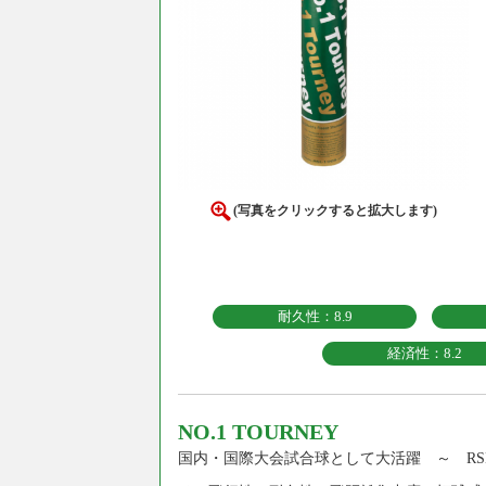
(写真をクリックすると拡大します)
耐久性：8.9
経済性：8.2
NO.1 TOURNEY
国内・国際大会試合球として大活躍 ～ RS