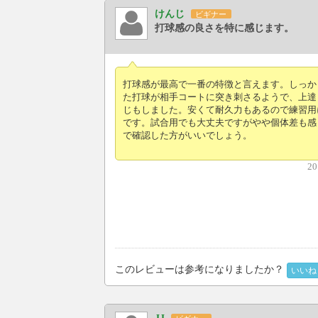
けんじ
ビギナー
打球感の良さを特に感じます。
打球感が最高で一番の特徴と言えます。しっか
た打球が相手コートに突き刺さるようで、上達
じもしました。安くて耐久力もあるので練習用
です。試合用でも大丈夫ですがやや個体差も感
で確認した方がいいでしょう。
20
このレビューは参考になりましたか？
いいね