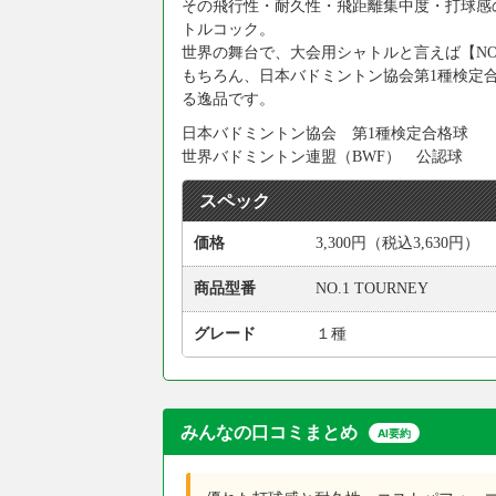
その飛行性・耐久性・飛距離集中度・打球感
トルコック。
世界の舞台で、大会用シャトルと言えば【NO
もちろん、日本バドミントン協会第1種検定
る逸品です。
日本バドミントン協会 第1種検定合格球
世界バドミントン連盟（BWF） 公認球
スペック
価格
3,300円（税込3,630円）
商品型番
NO.1 TOURNEY
グレード
１種
みんなの口コミまとめ
AI要約