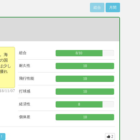
総合
月間
総合
8
/
10
。海
の国
は少し
耐久性
10
優れ
飛行性能
10
18/11/07
打球感
10
経済性
8
個体差
10
！
2