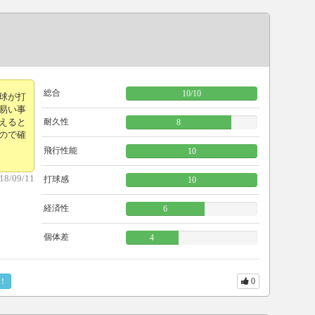
。
総合
10
/
10
球が打
易い事
えると
耐久性
8
ので確
飛行性能
10
18/09/11
打球感
10
経済性
6
個体差
4
！
0