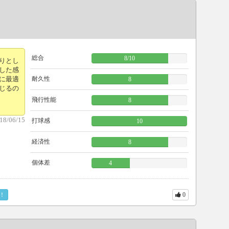
総合
8
/
10
りとし
した感
に最適
耐久性
8
じるの
飛行性能
8
18/06/15
打球感
10
経済性
8
個体差
4
！
0