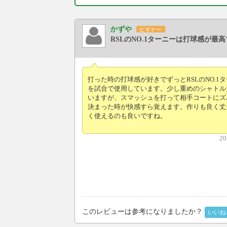
かずや
ビギナー
RSLのNO.1ターニーは打球感が最
打った時の打球感が好きでずっとRSLのNO.1
を試合で使用しています。少し重めのシャトル
いますが、スマッシュを打って相手コートにズ
決まった時が快感すら覚えます。作りも良く丈
く使えるのも良いですね。
20
このレビューは参考になりましたか？
いいね