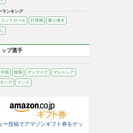
ーランキング
コントロール
打球感
振り抜き
し
トップ選手
中国
韓国
デンマーク
マレーシア
ネシア
インド
ュー投稿でアマゾンギフト券をゲッ