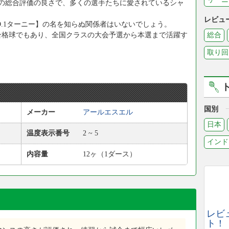
の総合評価の良さで、多くの選手たちに愛されているシャ
レビュ
.1ターニー】の名を知らぬ関係者はいないでしょう。
合格球でもあり、全国クラスの大会予選から本選まで活躍す
総合
取り回
国別
メーカー
アールエスエル
日本
温度表示番号
2 ~ 5
インド
内容量
12ヶ（1ダース）
レビ
ト！