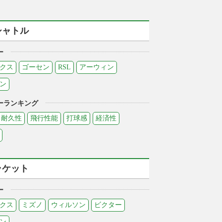
シャトル
ー
クス
ゴーセン
RSL
アーウィン
ン
ーランキング
耐久性
飛行性能
打球感
経済性
ラケット
ー
クス
ミズノ
ウィルソン
ビクター
ン