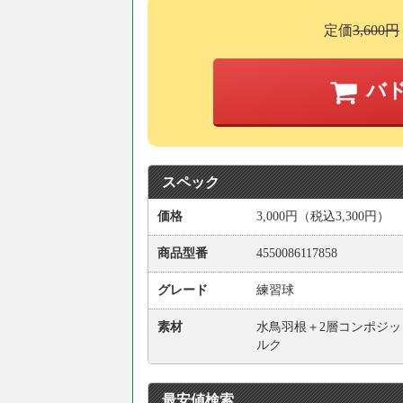
定価
3,600円
バ
スペック
価格
3,000円（税込3,300円）
商品型番
4550086117858
グレード
練習球
素材
水鳥羽根＋2層コンポジッ
ルク
最安値検索