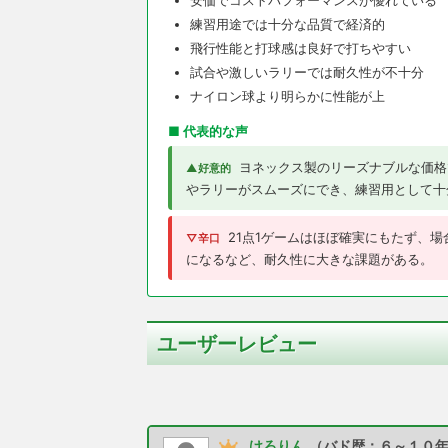
練習用途では十分な品質で経済的
飛行性能と打球感は良好で打ちやすい
試合や激しいラリーでは耐久性が不十分
ナイロン球より明らかに性能が上
■ 代表的な声
ヨネックス製のリーズナブルな価格
▲好意的
やラリーがスムーズにでき、練習用として十
21点1ゲームはほぼ確実にもたず、
▽辛口
になるなど、耐久性に大きな課題がある。
ユーザーレビュー
けろりん
（バド歴：６～１０