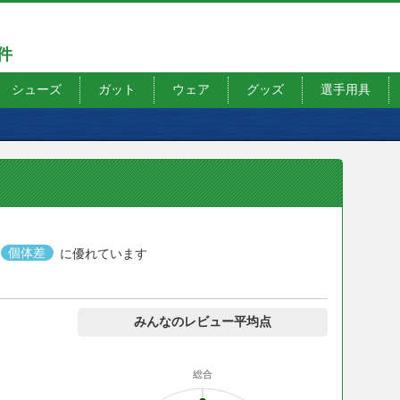
7件
シューズ
ガット
ウェア
グッズ
選手用具
個体差
に優れています
みんなのレビュー平均点
総合