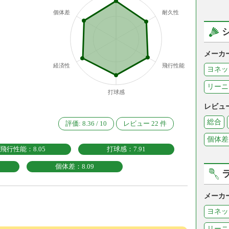
個体差
耐久性
メーカ
経済性
飛行性能
ヨネッ
リーニ
打球感
レビュ
総合
評価:
8.36
/
10
レビュー
22
件
個体差
飛行性能：8.05
打球感：7.91
個体差：8.09
メーカ
ヨネッ
リーニ