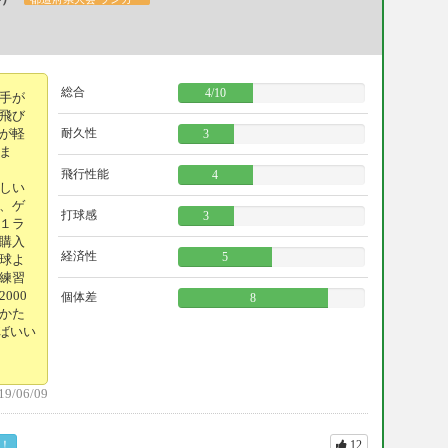
総合
4
/
10
手が
飛び
が軽
耐久性
3
ま
飛行性能
4
しい
、ゲ
打球感
3
１ラ
購入
経済性
5
球よ
練習
000
個体差
8
かた
ばいい
19/06/09
！
12