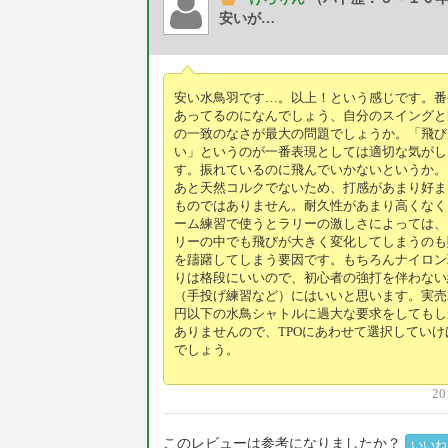
安いが…
安い水鳥羽です…。以上！という感じです。番
あってるのになんでしょう、自分のスイングと
の一致のなさが最大の問題でしょうか。「飛び
い」というのが一番表現としては適切な気がし
す。振れているのに飛んでいかないというか。
あと天然コルクでないため、打感があまり好ま
ものではありません。耐久性があまり高くなく
ーム練習で使うとラリーの激しさによっては、
リーの中でも飛びが大きく変化してしまうのも
を躊躇してしまう要因です。もちろんナイロン
りは格段にいいので、初心者の強打を伴わない
（手投げ練習など）にはいいと思います。実売2
円以下の水鳥シャトルに過大な要求をしてもし
ありませんので、TPOにあわせて選択していけ
でしょう。
20
このレビューは参考になりましたか？
いいね