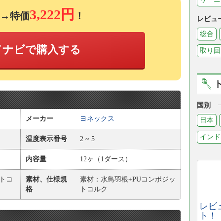
3,222円
→特価
！
レビュ
総合
ドナビで購入する
取り回
国別
メーカー
ヨネックス
日本
インド
温度表示番号
2 ~ 5
内容量
12ヶ（1ダース）
トコ
素材、仕様規
素材：水鳥羽根+PUコンポジッ
格
トコルク
レビ
ト！