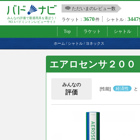
ただいまのレビュー数
3670
344
みんなの評価で最適用具を選ぼう！
ラケット：
件
シャトル :
NO.1バドミントンレビューサイト
Top
ラケット
シャトル
ホーム
/
シャトル
/
ヨネックス
エアロセンサ２００
みんなの
[性能]
経済性
と
評価