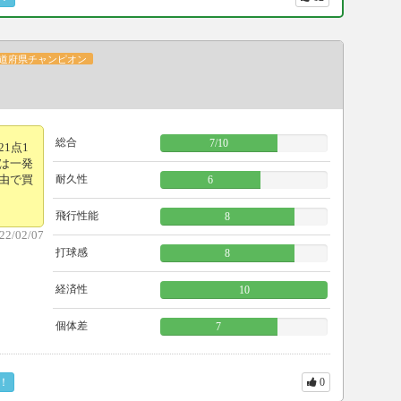
道府県チャンピオン
総合
7
/
10
1点1
は一発
由で買
耐久性
6
飛行性能
8
22/02/07
打球感
8
経済性
10
個体差
7
！
0