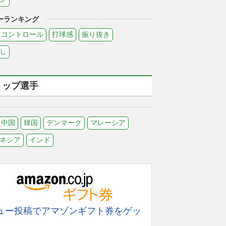
ーランキング
コントロール
打球感
振り抜き
し
トップ選手
中国
韓国
デンマーク
マレーシア
ネシア
インド
ュー投稿でアマゾンギフト券をゲッ