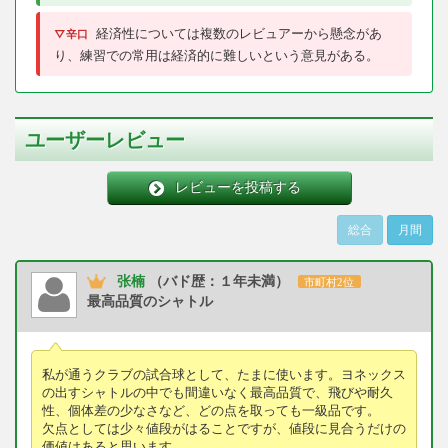
経済性については複数のレビュアーから懸念があ
▽辛口
り、練習での常用は経済的に難しいという意見がある。
ユーザーレビュー
レビューを投稿する
総合
月間
张楠
（バド歴：１年未満）
市町村2位
最高品質のシャトル
私が通うクラブの試合球として、たまに使います。ヨネックス
の出すシャトルの中でも間違いなく最高品質で、飛びや耐久
性、個体差の少なさなど、どの点を取っても一級品です。
欠点としては少々値段がはることですが、値段に見合うだけの
価値はあると思います。