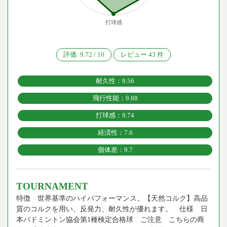
打球感
評価:
9.72
/
10
レビュー
43
件
耐久性：9.56
飛行性能：9.88
打球感：9.74
経済性：7.6
個体差：9.7
TOURNAMENT
特徴 世界基準のハイパフォーマンス。【天然コルク】高品
質のコルクを用い、反発力、耐久性が優れます。 仕様 日
本バドミントン協会第1種検定合格球 ご注意 こちらの商