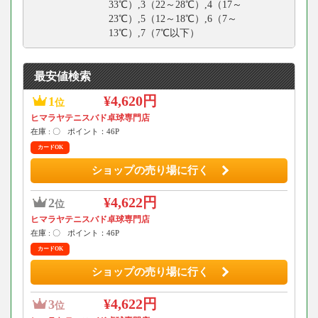
33℃）,3（22～28℃）,4（17～
23℃）,5（12～18℃）,6（7～
13℃）,7（7℃以下）
最安値検索
¥4,620円
1
位
ヒマラヤテニスバド卓球専門店
在庫 : 〇
ポイント：46P
カードOK
ショップの売り場に行く
¥4,622円
2
位
ヒマラヤテニスバド卓球専門店
在庫 : 〇
ポイント：46P
カードOK
ショップの売り場に行く
¥4,622円
3
位