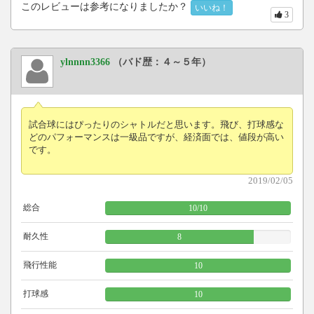
このレビューは参考になりましたか？
いいね！
3
ylnnnn3366
（バド歴：４～５年）
試合球にはぴったりのシャトルだと思います。飛び、打球感な
どのパフォーマンスは一級品ですが、経済面では、値段が高い
です。
2019/02/05
総合
10
/
10
耐久性
8
飛行性能
10
打球感
10