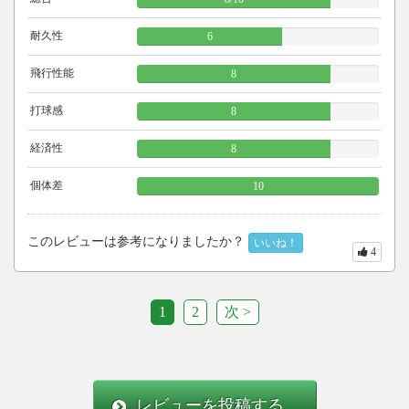
耐久性
6
飛行性能
8
打球感
8
経済性
8
個体差
10
このレビューは参考になりましたか？
いいね！
4
1
2
次 >
レビューを投稿する