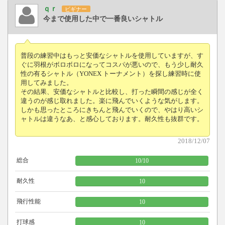
ｑｒ
ビギナー
今まで使用した中で一番良いシャトル
普段の練習中はもっと安価なシャトルを使用していますが、す
ぐに羽根がボロボロになってコスパが悪いので、もう少し耐久
性の有るシャトル（YONEX トーナメント）を探し練習時に使
用してみました。
その結果、安価なシャトルと比較し、打った瞬間の感じが全く
違うのが感じ取れました。楽に飛んでいくような気がします。
しかも思ったところにきちんと飛んでいくので、やはり高いシ
ャトルは違うなあ、と感心しております。耐久性も抜群です。
2018/12/07
総合
10
/
10
耐久性
10
飛行性能
10
打球感
10