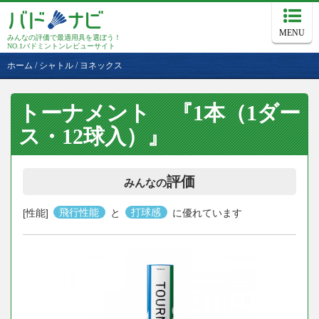
MENU
みんなの評価で最適用具を選ぼう！
NO.1バドミントンレビューサイト
ホーム
/
シャトル
/
ヨネックス
トーナメント 『1本（1ダー
ス・12球入）』
評価
みんなの
[性能]
飛行性能
と
打球感
に優れています