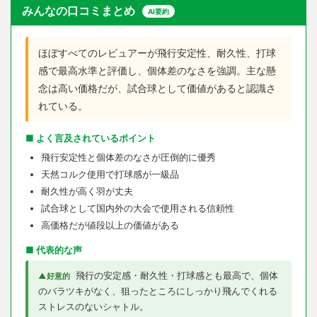
みんなの口コミまとめ
AI要約
ほぼすべてのレビュアーが飛行安定性、耐久性、打球
感で最高水準と評価し、個体差のなさを強調。主な懸
念は高い価格だが、試合球として価値があると認識さ
れている。
■ よく言及されているポイント
飛行安定性と個体差のなさが圧倒的に優秀
天然コルク使用で打球感が一級品
耐久性が高く羽が丈夫
試合球として国内外の大会で使用される信頼性
高価格だが値段以上の価値がある
■ 代表的な声
飛行の安定感・耐久性・打球感とも最高で、個体
▲好意的
のバラツキがなく、狙ったところにしっかり飛んでくれる
ストレスのないシャトル。