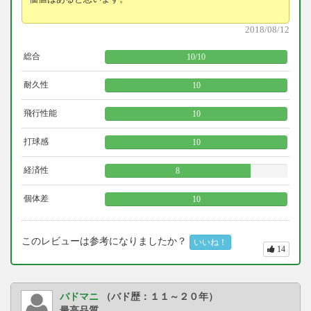
2018/08/12
総合
10
/
10
耐久性
10
飛行性能
10
打球感
10
経済性
8
個体差
10
このレビューは参考になりましたか？
いいね！
14
バドマニ
（バド歴：１１～２０年）
最高品質