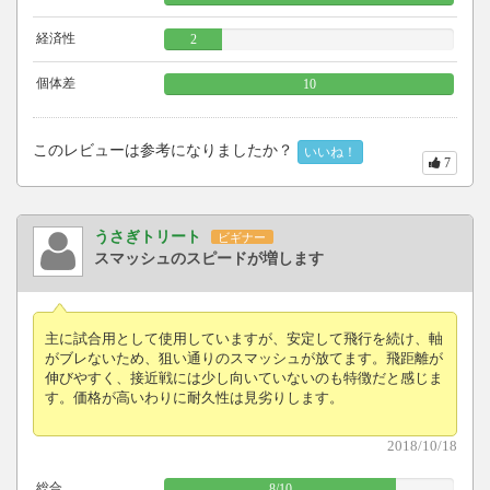
経済性
2
個体差
10
このレビューは参考になりましたか？
いいね！
7
うさぎトリート
ビギナー
スマッシュのスピードが増します
主に試合用として使用していますが、安定して飛行を続け、軸
がブレないため、狙い通りのスマッシュが放てます。飛距離が
伸びやすく、接近戦には少し向いていないのも特徴だと感じま
す。価格が高いわりに耐久性は見劣りします。
2018/10/18
総合
8
/
10