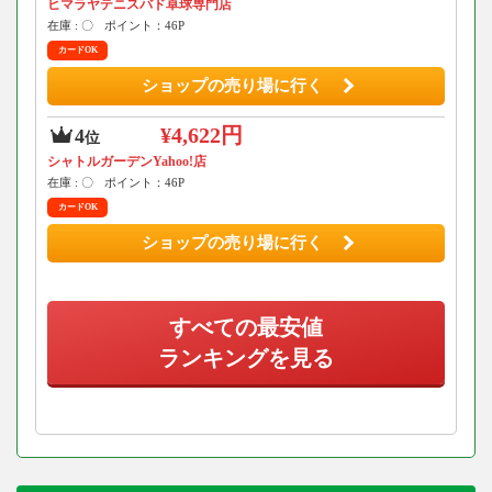
ヒマラヤテニスバド卓球専門店
在庫 : 〇
ポイント：46P
カードOK
ショップの売り場に行く
¥4,622円
4
位
シャトルガーデンYahoo!店
在庫 : 〇
ポイント：46P
カードOK
ショップの売り場に行く
すべての最安値
ランキングを見る