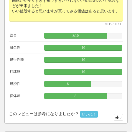
回転がかかりすぎず飛びすぎたりしないため満足のいく試合な
どが出来ました！
いい値段すると思いますが買ってみる価値はあると思います。
2019/01/31
総合
8
/
10
耐久性
10
飛行性能
10
打球感
10
経済性
6
個体差
8
このレビューは参考になりましたか？
いいね！
3