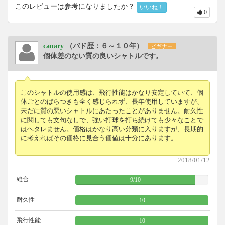
このレビューは参考になりましたか？
いいね！
0
canary
（バド歴：６～１０年）
ビギナー
個体差のない質の良いシャトルです。
このシャトルの使用感は、飛行性能はかなり安定していて、個
体ごとのばらつきも全く感じられず、長年使用していますが、
未だに質の悪いシャトルにあたったことがありません。耐久性
に関しても文句なしで、強い打球を打ち続けても少々なことで
はヘタレません。価格はかなり高い分類に入りますが、長期的
に考えればその価格に見合う価値は十分にあります。
2018/01/12
総合
9
/
10
耐久性
10
飛行性能
10