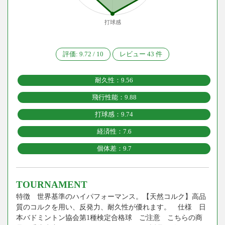
打球感
評価:
9.72
/
10
レビュー
43
件
耐久性：9.56
飛行性能：9.88
打球感：9.74
経済性：7.6
個体差：9.7
TOURNAMENT
特徴 世界基準のハイパフォーマンス。【天然コルク】高品
質のコルクを用い、反発力、耐久性が優れます。 仕様 日
本バドミントン協会第1種検定合格球 ご注意 こちらの商