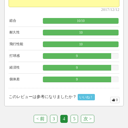
2017/12/12
総合
10
/
10
耐久性
10
飛行性能
10
打球感
9
経済性
9
個体差
9
このレビューは参考になりましたか？
いいね！
0
< 前
3
4
5
次 >