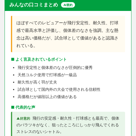
みんなの口コミまとめ
AI要約
ほぼすべてのレビュアーが飛行安定性、耐久性、打球
感で最高水準と評価し、個体差のなさを強調。主な懸
念は高い価格だが、試合球として価値があると認識さ
れている。
■ よく言及されているポイント
飛行安定性と個体差のなさが圧倒的に優秀
天然コルク使用で打球感が一級品
耐久性が高く羽が丈夫
試合球として国内外の大会で使用される信頼性
高価格だが値段以上の価値がある
■ 代表的な声
飛行の安定感・耐久性・打球感とも最高で、個体
▲好意的
のバラツキがなく、狙ったところにしっかり飛んでくれる
ストレスのないシャトル。