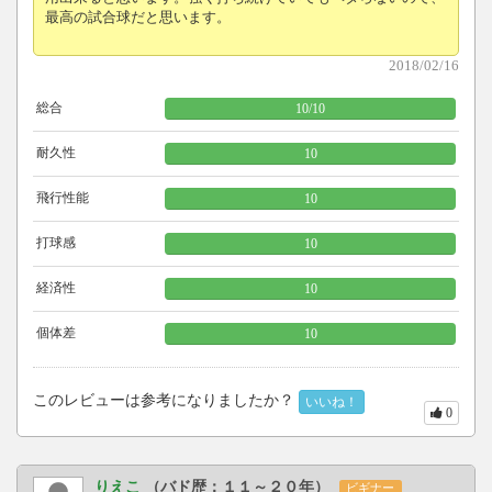
最高の試合球だと思います。
2018/02/16
総合
10
/
10
耐久性
10
飛行性能
10
打球感
10
経済性
10
個体差
10
このレビューは参考になりましたか？
いいね！
0
りえこ
（バド歴：１１～２０年）
ビギナー