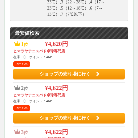
33℃）,3（22～28℃）,4（17～
23℃）,5（12～18℃）,6（7～
13℃）,7（7℃以下）
最安値検索
¥4,620円
1
位
ヒマラヤテニスバド卓球専門店
在庫 : 〇
ポイント：46P
カードOK
ショップの売り場に行く
¥4,622円
2
位
ヒマラヤテニスバド卓球専門店
在庫 : 〇
ポイント：46P
カードOK
ショップの売り場に行く
¥4,622円
3
位