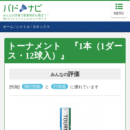
MENU
みんなの評価で最適用具を選ぼう！
NO.1バドミントンレビューサイト
ホーム
/
シャトル
/
ヨネックス
トーナメント 『1本（1ダー
ス・12球入）』
評価
みんなの
[性能]
飛行性能
と
打球感
に優れています