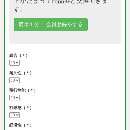
トがたまって商品券と交換できま
す。
簡単１分！ 会員登録をする
総合（
＊
）
耐久性（
＊
）
飛行性能（
＊
）
打球感（
＊
）
経済性（
＊
）