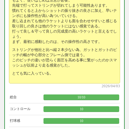
もよく、使いはじめは注意が必要。
先端で打ってストリングが切れてしまう可能性あります。
慣れてくると上からショットの振り抜きの良さに加え、早いテ
ンポにも操作性が高い為ついていける。
差し込まれても他のラケットよりも面を合わせやすいと感じる
取り回しの良さは他のラケットにはない感覚である。
打って良し＆守って良しの完成度の高いラケットと言えるでし
ょう。
まず、最初に感動したのは、その操作性の高さです。
ストリングが他社と比べ縦２本少ない為、ガットとガットのピ
ッチの幅が中心部分とフレーム側では違う。
このピッチの違いが恐らく面圧を高める事に繋がったのかスマ
ッシュが以前より走る感覚がした。
とても気に入っている。
2026/04/03
総合
10
/
10
コントロール
10
打球感
10