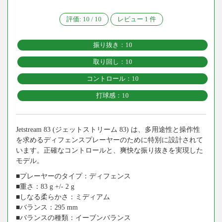
評価:
10
/
10
レビュー
1
件
振り抜き：10
取り回し：10
コントロール：10
打球感：10
Jetstream 83 (ジェットストリーム 83) は、多用途性と操作性
を求めるディフェンスプレーヤーのために特別に設計されて
います。正確なコントロールと、爽快な振り抜きを実現した
モデル。
■プレーヤーのタイプ：ディフェンス
■重さ：83 g +/- 2 g
■しなる柔らかさ：ミディアム
■バランス：295 mm
■バランスの種類：イーブンバランス