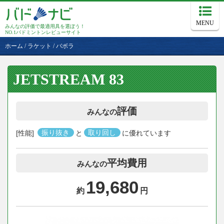
MENU
みんなの評価で最適用具を選ぼう！
NO.1バドミントンレビューサイト
ホーム
/
ラケット
/
バボラ
JETSTREAM 83
評価
みんなの
[性能]
振り抜き
と
取り回し
に優れています
平均費用
みんなの
19,680
約
円