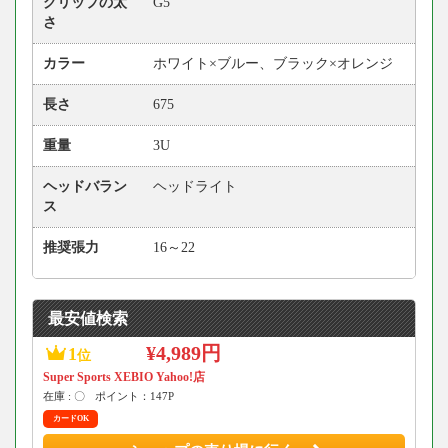
グリップの太
G5
さ
カラー
ホワイト×ブルー、ブラック×オレンジ
長さ
675
重量
3U
ヘッドバラン
ヘッドライト
ス
推奨張力
16～22
最安値検索
¥4,989円
1
位
Super Sports XEBIO Yahoo!店
在庫 : 〇
ポイント：147P
カードOK