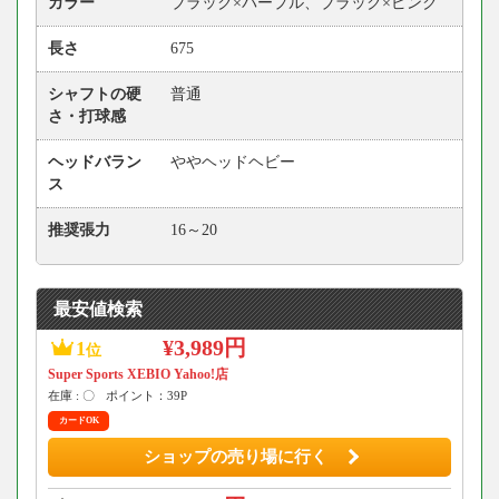
カラー
ブラック×パープル、ブラック×ピンク
長さ
675
シャフトの硬
普通
さ・打球感
ヘッドバラン
ややヘッドヘビー
ス
推奨張力
16～20
最安値検索
¥3,989円
1
位
Super Sports XEBIO Yahoo!店
在庫 : 〇
ポイント：39P
カードOK
ショップの売り場に行く