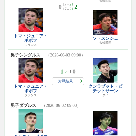
大韓民国
17 -
21
0
2
17 -
21
トマ・ジュニア・
ソ・スンジェ
ポポフ
大韓民国
フランス
男子シングルス
（2026-06-03 09:00）
1
0
5
- 1
対戦結果
トマ・ジュニア・
クンラブット・ビ
ポポフ
チットサーン
フランス
タイ
男子ダブルス
（2026-06-02 09:00）