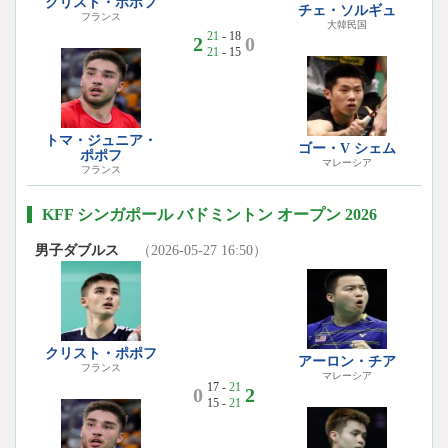
クリスト・ポポフ
チェ・ソルギュ
フランス
大韓民国
21
- 18
2
0
21
- 15
トマ・ジュニア・
ゴー・V シェム
ポポフ
マレーシア
フランス
KFF シンガポール バドミントン オープン 2026
男子ダブルス
（2026-05-27 16:50）
クリスト・ポポフ
アーロン・チア
フランス
マレーシア
17 -
21
0
2
15 -
21