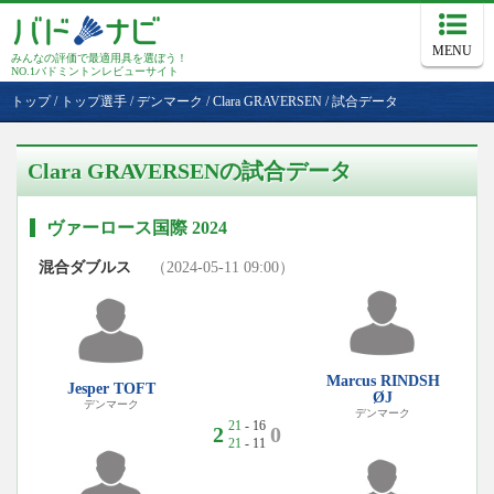
MENU
みんなの評価で最適用具を選ぼう！
NO.1バドミントンレビューサイト
トップ
/
トップ選手
/
デンマーク
/
Clara GRAVERSEN
/
試合データ
Clara GRAVERSENの試合データ
ヴァーロース国際 2024
混合ダブルス
（2024-05-11 09:00）
Marcus RINDSH
Jesper TOFT
ØJ
デンマーク
デンマーク
21
- 16
2
0
21
- 11