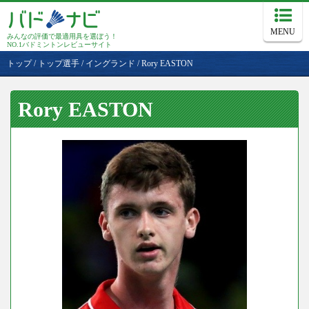
MENU
みんなの評価で最適用具を選ぼう！
NO.1バドミントンレビューサイト
トップ
/
トップ選手
/
イングランド
/
Rory EASTON
Rory EASTON