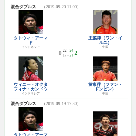
混合ダブルス
（2019-09-20 11:00）
タトウィ・アーマ
王懿律（ワン・イ
ド
ルユ）
インドネシア
中国
22 -
24
0
2
17 -
21
ウィニー・オクタ
黄東萍（ファン・
フィナ・カンドウ
ドンピン）
インドネシア
中国
混合ダブルス
（2019-09-19 17:30）
タトウィ・アーマ