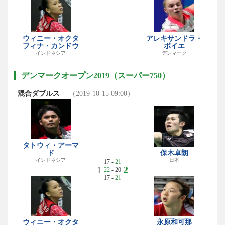
ウィニー・オクタ
アレキサンドラ・
フィナ・カンドウ
ボイエ
インドネシア
デンマーク
デンマークオープン2019（スーパー750）
混合ダブルス
（2019-10-15 09:00）
タトウィ・アーマ
ド
保木卓朗
インドネシア
日本
17 -
21
1
2
22
- 20
17 -
21
ウィニー・オクタ
永原和可那