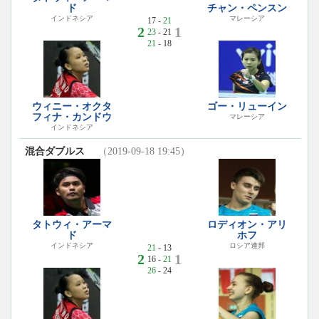
ド
チャン・ペンスン
インドネシア
マレーシア
17 -
21
2
1
23
- 21
21
- 18
ウィニー・オクタ
ゴー・リューイン
フィナ・カンドウ
マレーシア
インドネシア
混合ダブルス
（2019-09-18 19:45）
タトウィ・アーマ
ロディオン・アリ
ド
ホフ
インドネシア
ロシア連邦
21
- 13
2
1
16 -
21
26
- 24