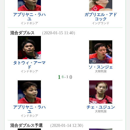
アプリヤニ・ラハ
ガブリエル・アド
ユ
コック
インドネシア
イングランド
混合ダブルス
（2020-01-15 11:40）
タトウィ・アーマ
ド
ソ・スンジェ
インドネシア
大韓民国
1
0
6
- 1
アプリヤニ・ラハ
チェ・ユジュン
ユ
大韓民国
インドネシア
混合ダブルス予選
（2020-01-14 12:30）