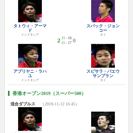
タトウィ・アーマ
スパック・ジョン
ド
コー
インドネシア
タイ
21
- 16
2
0
21
- 17
アプリヤニ・ラハ
スピサラ・パエウ
ユ
サンプラン
インドネシア
タイ
香港オープン2019（スーパー500）
混合ダブルス
（2019-11-12 16:45）