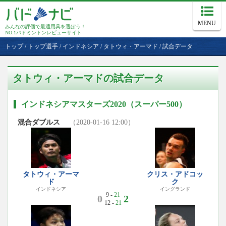
MENU
みんなの評価で最適用具を選ぼう！
NO.1バドミントンレビューサイト
トップ
/
トップ選手
/
インドネシア
/
タトウィ・アーマド
/
試合データ
タトウィ・アーマドの試合データ
インドネシアマスターズ2020（スーパー500）
混合ダブルス
（2020-01-16 12:00）
タトウィ・アーマ
クリス・アドコッ
ド
ク
インドネシア
イングランド
9 -
21
0
2
12 -
21