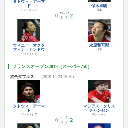
タトウィ・アーマ
ド
保木卓朗
インドネシア
日本
20 -
22
0
2
18 -
21
ウィニー・オクタ
永原和可那
フィナ・カンドウ
日本
インドネシア
フランスオープン2019（スーパー750）
混合ダブルス
（2019-10-23 15:50）
タトウィ・アーマ
マシアス・クリス
ド
チャンセン
インドネシア
デンマーク
14 -
21
0
2
18 -
21