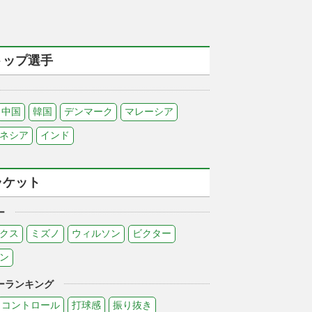
トップ選手
中国
韓国
デンマーク
マレーシア
ネシア
インド
ラケット
ー
クス
ミズノ
ウィルソン
ビクター
ン
ーランキング
コントロール
打球感
振り抜き