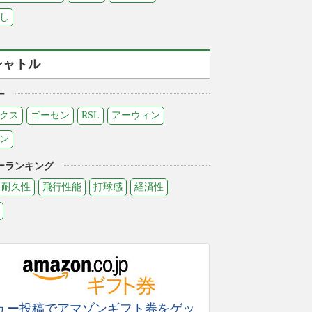
し
シャトル
ー
クス
ゴーセン
RSL
アーウィン
ン
ーランキング
耐久性
飛行性能
打球感
経済性
ュー投稿でアマゾンギフト券をゲッ