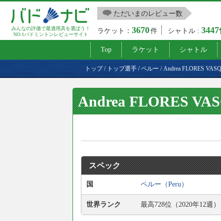
ただいまのレビュー数
3670
344
みんなの評価で最適用具を選ぼう！
ラケット：
件
シャトル :
NO.1バドミントンレビューサイト
Top
ラケット
シャトル
トップ
/
トップ選手
/
ペルー
/
Andrea FLORES VAS
Andrea FLORES VA
スペック
国
ペルー（Peru）
世界ランク
最高728位（2020年12週）