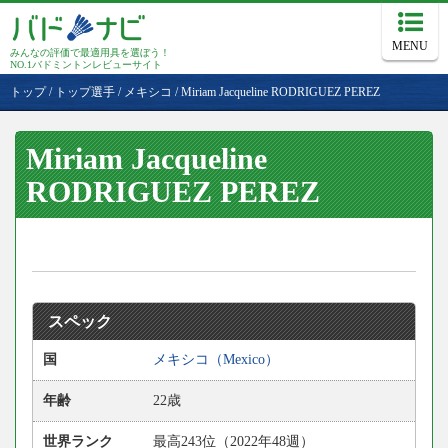
MENU
みんなの評価で最適用具を選ぼう！
NO.1バドミントンレビューサイト
トップ
/
トップ選手
/
メキシコ
/
Miriam Jacqueline RODRIGUEZ PEREZ
Miriam Jacqueline
RODRIGUEZ PEREZ
スペック
国
メキシコ（Mexico）
年齢
22歳
世界ランク
最高243位（2022年48週）