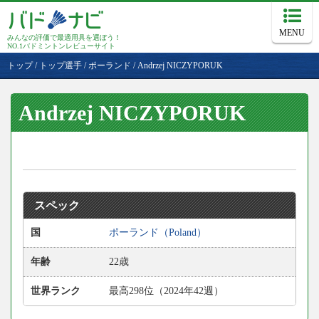
MENU
みんなの評価で最適用具を選ぼう！
NO.1バドミントンレビューサイト
トップ
/
トップ選手
/
ポーランド
/
Andrzej NICZYPORUK
Andrzej NICZYPORUK
スペック
国
ポーランド（Poland）
年齢
22歳
世界ランク
最高298位（2024年42週）