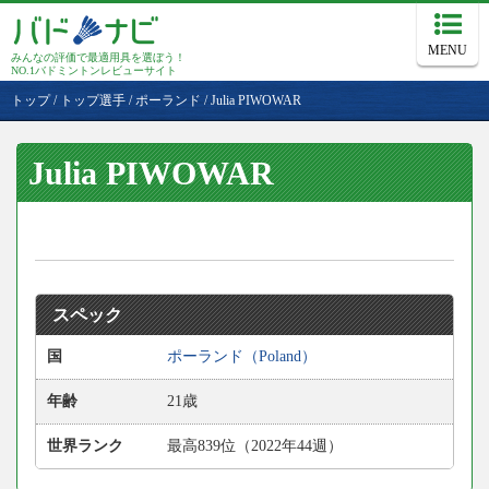
MENU
みんなの評価で最適用具を選ぼう！
NO.1バドミントンレビューサイト
トップ
/
トップ選手
/
ポーランド
/
Julia PIWOWAR
Julia PIWOWAR
スペック
国
ポーランド（Poland）
年齢
21歳
世界ランク
最高839位（2022年44週）