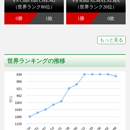
VS Chih-Yun CHENG
VS Raiia ALMALALHA
（世界ランク86位）
（世界ランク26位）
0勝
1敗
1勝
0敗
もっと見る
世界ランキングの推移
839
880
921
962
順位
1003
1044
1085
1126