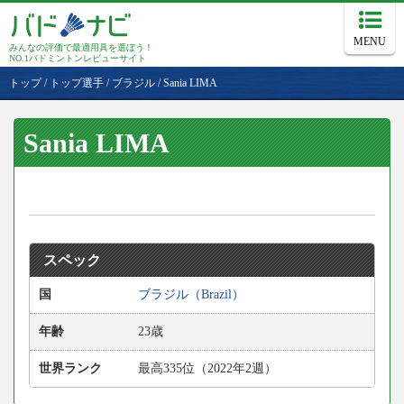
MENU
みんなの評価で最適用具を選ぼう！
NO.1バドミントンレビューサイト
トップ
/
トップ選手
/
ブラジル
/
Sania LIMA
Sania LIMA
スペック
国
ブラジル（Brazil）
年齢
23歳
世界ランク
最高335位（2022年2週）