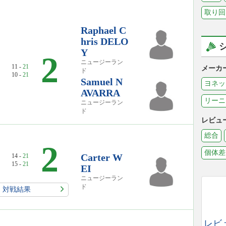
取り回
Raphael C
hris DELO
Y
2
ニュージーラン
11 -
21
メーカ
ド
10 -
21
Samuel N
ヨネッ
AVARRA
リーニ
ニュージーラン
ド
レビュ
総合
2
個体差
Carter W
14 -
21
15 -
21
EI
ニュージーラン
ド
対戦結果
レビ