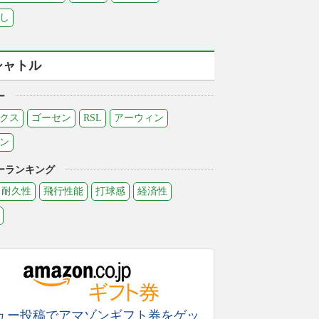
し
シャトル
ー
クス
ゴーセン
RSL
アーウィン
ン
ーランキング
耐久性
飛行性能
打球感
経済性
ュー投稿でアマゾンギフト券をゲッ