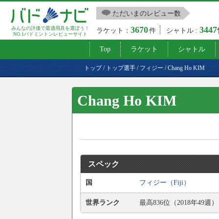
ただいまのレビュー数
3670
344
みんなの評価で最適用具を選ぼう！
ラケット：
件
シャトル :
NO.1バドミントンレビューサイト
Top
ラケット
シャトル
トップ
/
トップ選手
/
フィジー
/
Chang Ho KIM
Chang Ho KIM
スペック
国
フィジー（Fiji）
世界ランク
最高836位（2018年49週）