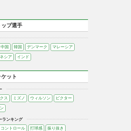
トップ選手
中国
韓国
デンマーク
マレーシア
ネシア
インド
ラケット
ー
クス
ミズノ
ウィルソン
ビクター
ン
ーランキング
コントロール
打球感
振り抜き