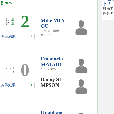
2025
ト！
投稿で
2
円分の
Mike MI Y
11 -
21
17 -
21
OU
フランス領ポリ
ネシア
対戦結果
Emanuela
0
MATAIO
21
- 11
クック諸島
21
- 11
Danny SI
MPSON
対戦結果
Huaidong