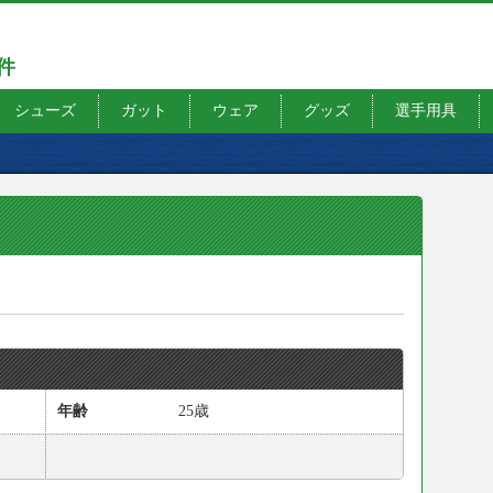
7件
シューズ
ガット
ウェア
グッズ
選手用具
年齢
25歳