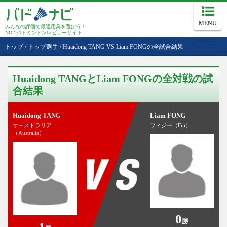
MENU
みんなの評価で最適用具を選ぼう！
NO.1バドミントンレビューサイト
トップ
/
トップ選手
/
Huaidong TANG VS Liam FONGの全試合結果
Huaidong TANGとLiam FONGの全対戦の試
合結果
Huaidong TANG
Liam FONG
オーストラリア
フィジー（Fiji）
（Australia）
0
勝
1