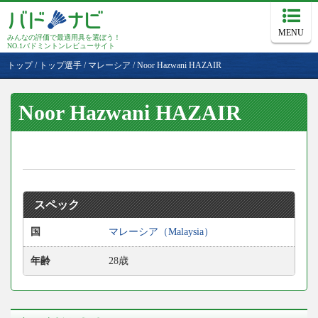
MENU
みんなの評価で最適用具を選ぼう！
NO.1バドミントンレビューサイト
トップ
/
トップ選手
/
マレーシア
/
Noor Hazwani HAZAIR
Noor Hazwani HAZAIR
スペック
国
マレーシア（Malaysia）
年齢
28歳