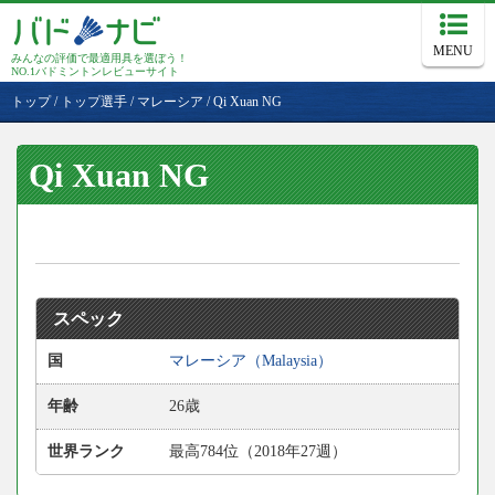
MENU
みんなの評価で最適用具を選ぼう！
NO.1バドミントンレビューサイト
トップ
/
トップ選手
/
マレーシア
/
Qi Xuan NG
Qi Xuan NG
スペック
国
マレーシア（Malaysia）
年齢
26歳
世界ランク
最高784位（2018年27週）