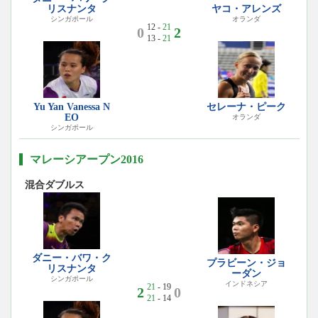
リスナンタ
ヤコ・アレンズ
シンガポール
オランダ
12 -
21
0
2
13 -
21
Yu Yan Vanessa N
セレーナ・ピーク
EO
オランダ
シンガポール
マレーシアープン2016
混合ダブルス
ダニー・バワ・ク
プラビーン・ジョ
リスナンタ
ーダン
シンガポール
インドネシア
21
- 19
2
0
21
- 14