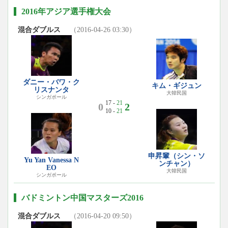
2016年アジア選手権大会
混合ダブルス
（2016-04-26 03:30）
ダニー・バワ・ク
キム・ギジュン
リスナンタ
大韓民国
シンガポール
17 -
21
0
2
10 -
21
申昇輩（シン・ソ
Yu Yan Vanessa N
ンチャン）
EO
大韓民国
シンガポール
バドミントン中国マスターズ2016
混合ダブルス
（2016-04-20 09:50）