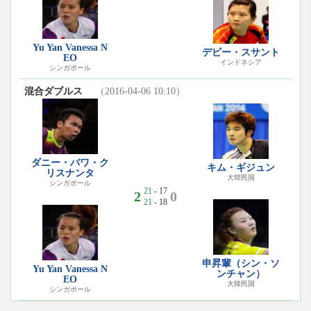
Yu Yan Vanessa N
デビー・スサント
EO
インドネシア
シンガポール
混合ダブルス
（2016-04-06 10:10）
ダニー・バワ・ク
キム・ギジュン
リスナンタ
大韓民国
シンガポール
21
- 17
2
0
21
- 18
申昇輩（シン・ソ
Yu Yan Vanessa N
ンチャン）
EO
大韓民国
シンガポール