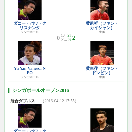
ダニー・バワ・ク
黄凯祥（ファン・
リスナンタ
カイシャン）
シンガポール
中国
18 -
21
0
2
23 -
25
Yu Yan Vanessa N
黄東萍（ファン・
EO
ドンピン）
シンガポール
中国
シンガポールオープン2016
混合ダブルス
（2016-04-12 17:55）
ダニー・バワ・ク