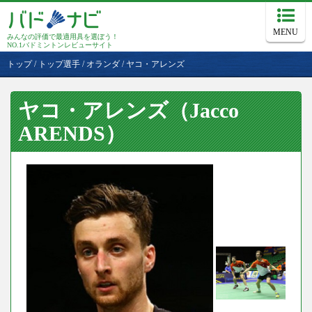
MENU
みんなの評価で最適用具を選ぼう！
NO.1バドミントンレビューサイト
トップ
/
トップ選手
/
オランダ
/
ヤコ・アレンズ
ヤコ・アレンズ（Jacco
ARENDS）