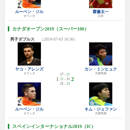
ルーベン・ジル
齋藤太一
オランダ
日本
カナダオープン2019（スーパー100）
男子ダブルス
（2019-07-03 10:30）
ヤコ・アレンズ
カン・ミンヒュク
オランダ
大韓民国
17 -
21
1
2
21
- 11
21 -
23
ルーベン・ジル
キム・ジェファン
オランダ
大韓民国
スペインインターナショナル2019（IC)