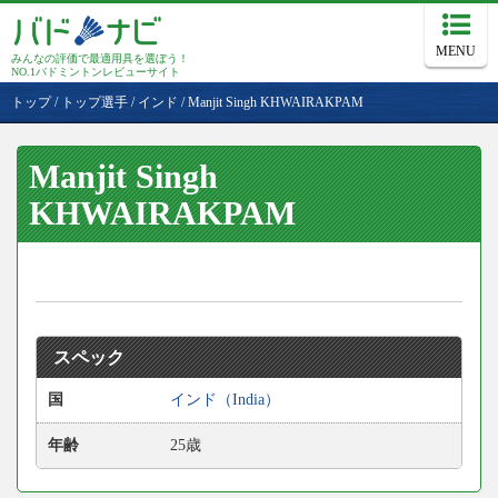
MENU
みんなの評価で最適用具を選ぼう！
NO.1バドミントンレビューサイト
トップ
/
トップ選手
/
インド
/
Manjit Singh KHWAIRAKPAM
Manjit Singh
KHWAIRAKPAM
スペック
国
インド（India）
年齢
25歳