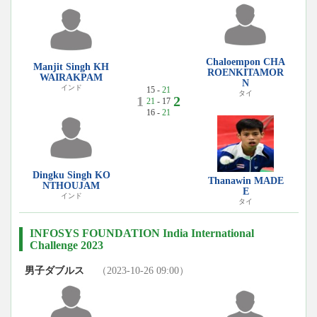
Chaloempon CHA
Manjit Singh KH
ROENKITAMOR
WAIRAKPAM
N
インド
15 -
21
タイ
1
2
21
- 17
16 -
21
Dingku Singh KO
Thanawin MADE
NTHOUJAM
E
インド
タイ
INFOSYS FOUNDATION India International
Challenge 2023
男子ダブルス
（2023-10-26 09:00）