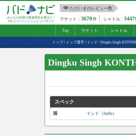
ただいまのレビュー数
3670
344
みんなの評価で最適用具を選ぼう！
ラケット：
件
シャトル :
NO.1バドミントンレビューサイト
Top
ラケット
シャトル
トップ
/
トップ選手
/
インド
/
Dingku Singh KONT
Dingku Singh KON
スペック
国
インド（India）