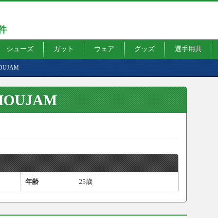
7件
シューズ
ガット
ウェア
グッズ
選手用具
HOUJAM
THOUJAM
年齢
25歳