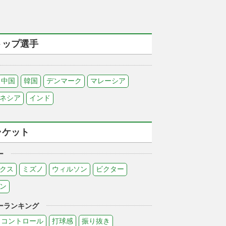
トップ選手
中国
韓国
デンマーク
マレーシア
ネシア
インド
ラケット
ー
クス
ミズノ
ウィルソン
ビクター
ン
ーランキング
コントロール
打球感
振り抜き