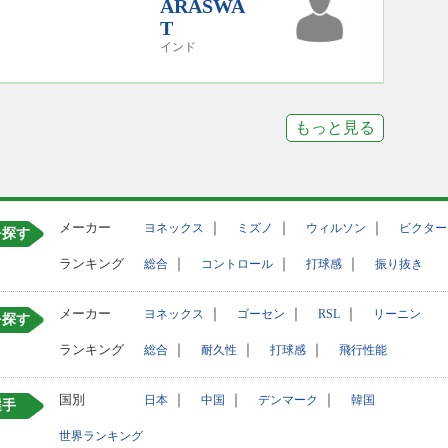
ARASWA
T
インド
もっと見る
メーカー
｜
｜
｜
ヨネックス
ミズノ
ウィルソン
ビクター
を探す
ランキング
｜
｜
｜
総合
コントロール
打球感
振り抜き
メーカー
｜
｜
｜
ヨネックス
ゴーセン
RSL
リーニン
を探す
ランキング
｜
｜
｜
総合
耐久性
打球感
飛行性能
国別
｜
｜
｜
日本
中国
デンマーク
韓国
選手
世界ランキング