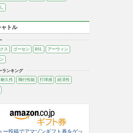
し
シャトル
ー
クス
ゴーセン
RSL
アーウィン
ン
ーランキング
耐久性
飛行性能
打球感
経済性
ュー投稿でアマゾンギフト券をゲッ