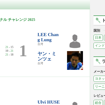
ナル チャレンジ 2025
国別
LEE Chan
日本
g Lung
1
台湾
インド
21
- 15
19 -
21
ヤン・ミ
21
- 18
ンツェ
台湾
メーカ
ヨネッ
リーニ
レビュ
Ulvi HUSE
総合