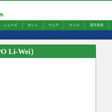
7件
シューズ
ガット
ウェア
グッズ
選手用具
Li-Wei）