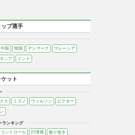
トップ選手
中国
韓国
デンマーク
マレーシア
ネシア
インド
ラケット
ー
クス
ミズノ
ウィルソン
ビクター
ン
ーランキング
コントロール
打球感
振り抜き