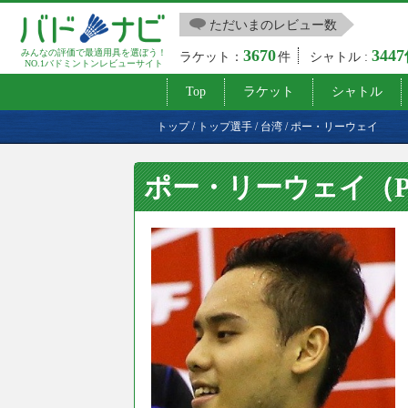
ただいまのレビュー数
3670
344
みんなの評価で最適用具を選ぼう！
ラケット：
件
シャトル :
NO.1バドミントンレビューサイト
Top
ラケット
シャトル
トップ
/
トップ選手
/
台湾
/
ポー・リーウェイ
ポー・リーウェイ（PO 