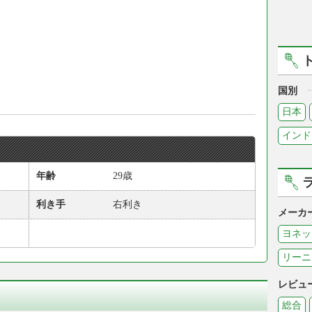
国別
日本
インド
年齢
29歳
利き手
右利き
メーカ
ヨネッ
リーニ
レビュ
総合