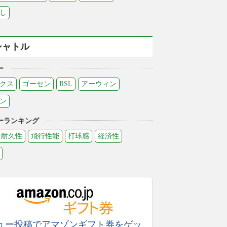
し
シャトル
ー
クス
ゴーセン
RSL
アーウィン
ン
ーランキング
耐久性
飛行性能
打球感
経済性
ュー投稿でアマゾンギフト券をゲッ