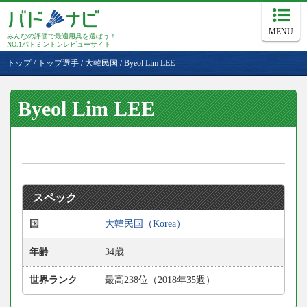
MENU
みんなの評価で最適用具を選ぼう！
NO.1バドミントンレビューサイト
トップ
/
トップ選手
/
大韓民国
/
Byeol Lim LEE
Byeol Lim LEE
スペック
国
大韓民国（Korea）
年齢
34歳
世界ランク
最高238位（2018年35週）