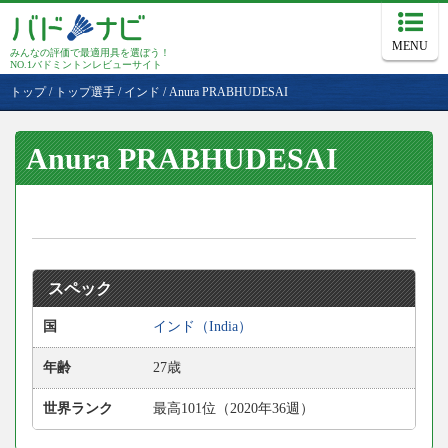
MENU
みんなの評価で最適用具を選ぼう！
NO.1バドミントンレビューサイト
トップ
/
トップ選手
/
インド
/
Anura PRABHUDESAI
Anura PRABHUDESAI
スペック
国
インド（India）
年齢
27歳
世界ランク
最高101位（2020年36週）