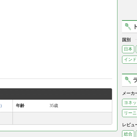
国別
日本
インド
メーカ
ヨネッ
a）
年齢
35歳
リーニ
レビュ
総合