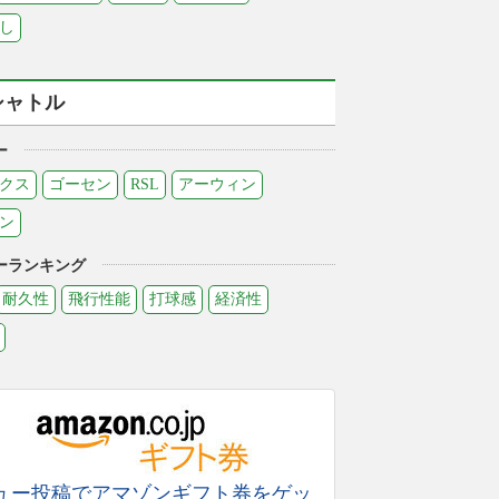
し
シャトル
ー
クス
ゴーセン
RSL
アーウィン
ン
ーランキング
耐久性
飛行性能
打球感
経済性
ュー投稿でアマゾンギフト券をゲッ