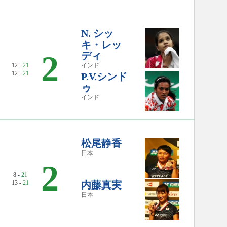
N. シッ
キ・レッ
2
ディ
12 -
21
インド
12 -
21
P.V.シンド
ゥ
インド
松尾静香
日本
2
8 -
21
13 -
21
内藤真実
日本