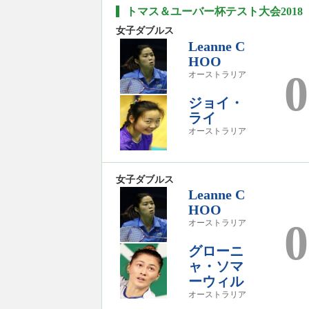
トマス＆ユーバー杯テスト大会2018
女子ダブルス
Leanne C
HOO
0
オーストラリア
ジョイ・
ライ
オーストラリア
女子ダブルス
Leanne C
HOO
0
オーストラリア
グローニ
ャ・ソマ
ーウィル
オーストラリア