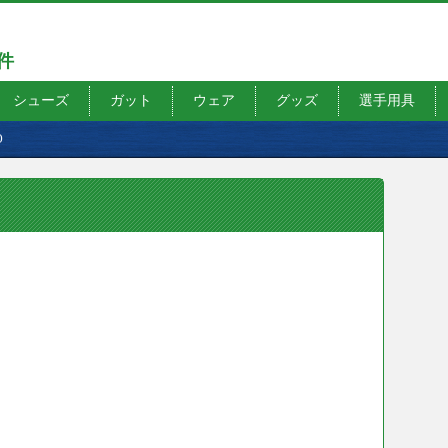
7件
シューズ
ガット
ウェア
グッズ
選手用具
O