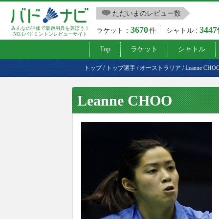
ただいまのレビュー数
3670
344
みんなの評価で最適用具を選ぼう！
ラケット：
件
シャトル :
NO.1バドミントンレビューサイト
Top
ラケット
シャトル
トップ
/
トップ選手
/
オーストラリア
/
Leanne CHO
Leanne CHOO