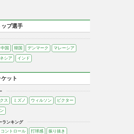
トップ選手
中国
韓国
デンマーク
マレーシア
ネシア
インド
ラケット
ー
クス
ミズノ
ウィルソン
ビクター
ン
ーランキング
コントロール
打球感
振り抜き