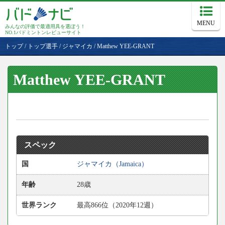
MENU
みんなの評価で最適用具を選ぼう！
NO.1バドミントンレビューサイト
トップ
/
トップ選手
/
ジャマイカ
/
Matthew YEE-GRANT
Matthew YEE-GRANT
スペック
国
ジャマイカ（Jamaica）
年齢
28歳
世界ランク
最高866位（2020年12週）