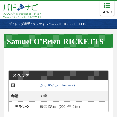
MENU
みんなの評価で最適用具を選ぼう！
NO.1バドミントンレビューサイト
トップ
/
トップ選手
/
ジャマイカ
/
Samuel O’Brien RICKETTS
Samuel O’Brien RICKETTS
スペック
国
ジャマイカ（Jamaica）
年齢
30歳
世界ランク
最高133位（2024年12週）