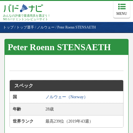
MENU
みんなの評価で最適用具を選ぼう！
NO.1バドミントンレビューサイト
トップ
/
トップ選手
/
ノルウェー
/
Peter Roenn STENSAETH
Peter Roenn STENSAETH
スペック
国
ノルウェー（Norway）
年齢
28歳
世界ランク
最高239位（2019年43週）