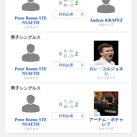
18 -
21
0
2
16 -
21
対戦結果
Peter Roenn STE
Andraz KRAPEZ
NSAETH
スロベニア
ノルウェー
男子シングルス
9 -
21
0
2
11 -
21
対戦結果
Peter Roenn STE
カレ・コルジョネ
NSAETH
ン
ノルウェー
フィンランド
男子シングルス
7 -
21
0
2
16 -
21
対戦結果
Peter Roenn STE
アーテム・ポチャ
NSAETH
レフ
ノルウェー
ウクライナ