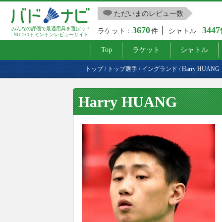
ただいまのレビュー数
3670
344
みんなの評価で最適用具を選ぼう！
ラケット：
件
シャトル :
NO.1バドミントンレビューサイト
Top
ラケット
シャトル
トップ
/
トップ選手
/
イングランド
/
Harry HUANG
Harry HUANG