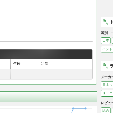
国別
日本
インド
年齢
24歳
メーカ
ヨネッ
リーニ
レビュ
総合