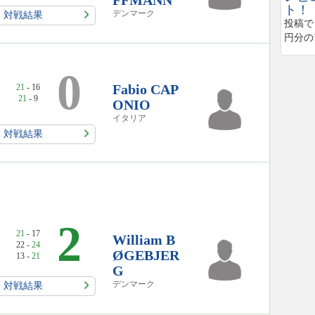
FFMANN
ト！
デンマーク
対戦結果
投稿で
円分の
0
Fabio CAP
21
- 16
21
- 9
ONIO
イタリア
対戦結果
2
21
- 17
William B
22 -
24
ØGEBJER
13 -
21
G
デンマーク
対戦結果