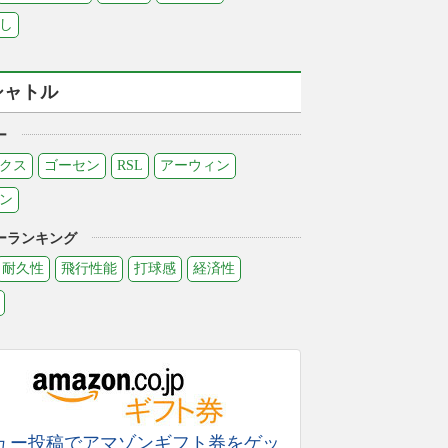
し
シャトル
ー
クス
ゴーセン
RSL
アーウィン
ン
ーランキング
耐久性
飛行性能
打球感
経済性
ュー投稿でアマゾンギフト券をゲッ