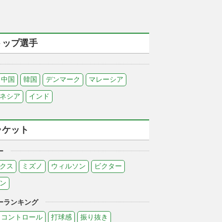
トップ選手
中国
韓国
デンマーク
マレーシア
ネシア
インド
ラケット
ー
クス
ミズノ
ウィルソン
ビクター
ン
ーランキング
コントロール
打球感
振り抜き