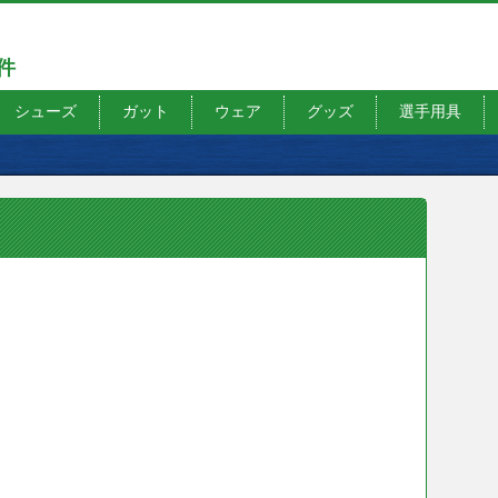
7件
シューズ
ガット
ウェア
グッズ
選手用具