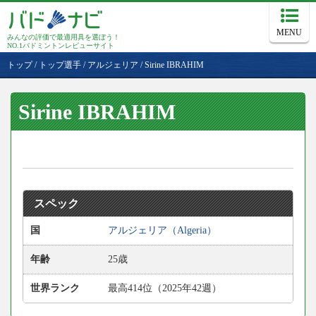
MENU
みんなの評価で最適用具を選ぼう！
NO.1バドミントンレビューサイト
トップ
/
トップ選手
/
アルジェリア
/
Sirine IBRAHIM
Sirine IBRAHIM
スペック
国
アルジェリア（Algeria）
年齢
25歳
世界ランク
最高414位（2025年42週）