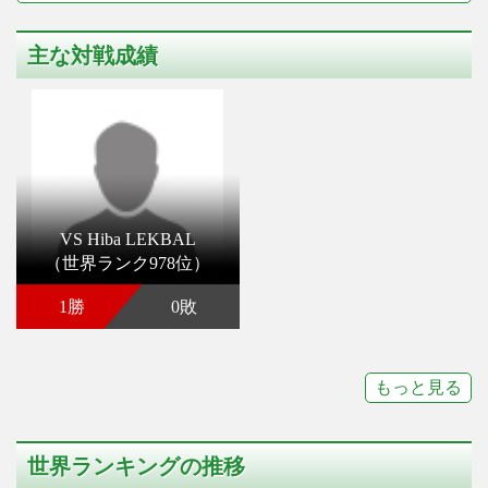
主な対戦成績
VS Hiba LEKBAL
（世界ランク978位）
1勝
0敗
もっと見る
世界ランキングの推移