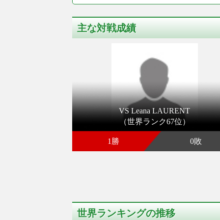
主な対戦成績
VS Leana LAURENT
（世界ランク67位）
1勝
0敗
世界ランキングの推移