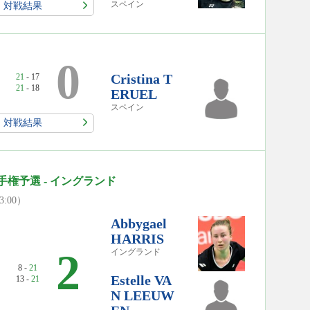
スペイン
対戦結果
0
Cristina T
21
- 17
21
- 18
ERUEL
スペイン
対戦結果
手権予選 - イングランド
23:00）
Abbygael
HARRIS
2
イングランド
8 -
21
Estelle VA
13 -
21
N LEEUW