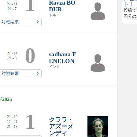
1
Ravza BO
ト！
21
- 11
DUR
21
- 7
投稿で
トルコ
円分の
対戦結果
0
sadhana F
21
- 14
21
- 8
ENELON
インド
対戦結果
026
1
21
- 19
クララ・
11 -
21
アズーメ
21
- 18
ンディ