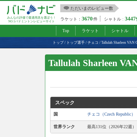
ただいまのレビュー数
3670
344
みんなの評価で最適用具を選ぼう！
ラケット：
件
シャトル :
NO.1バドミントンレビューサイト
Top
ラケット
シャトル
トップ
/
トップ選手
/
チェコ
/
Tallulah Sharleen V
Tallulah Sharleen 
スペック
国
チェコ（Czech Republic）
世界ランク
最高131位（2026年22週）