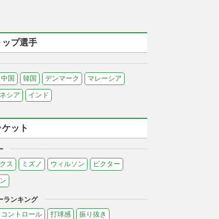
トップ選手
中国
韓国
デンマーク
マレーシア
ネシア
インド
ラケット
ー
クス
ミズノ
ウィルソン
ビクター
ン
ーランキング
コントロール
打球感
振り抜き