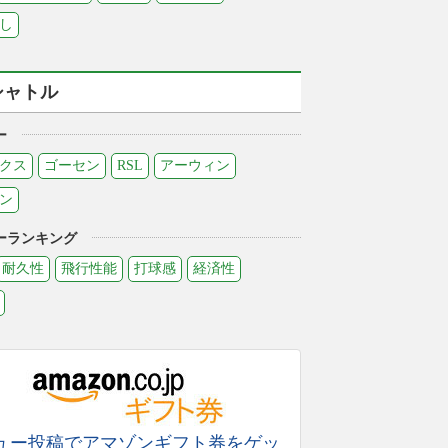
し
シャトル
ー
クス
ゴーセン
RSL
アーウィン
ン
ーランキング
耐久性
飛行性能
打球感
経済性
ュー投稿でアマゾンギフト券をゲッ