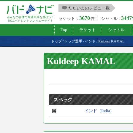
ただいまのレビュー数
3670
344
みんなの評価で最適用具を選ぼう！
ラケット：
件
シャトル :
NO.1バドミントンレビューサイト
Top
ラケット
シャトル
トップ
/
トップ選手
/
インド
/
Kuldeep KAMAL
Kuldeep KAMAL
スペック
国
インド（India）