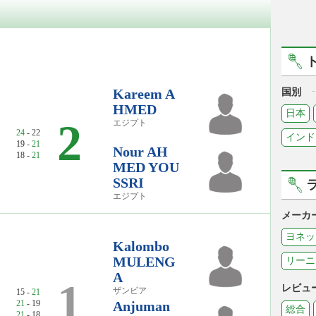
Kareem A
国別
HMED
日本
2
エジプト
24
- 22
インド
19 -
21
Nour AH
18 -
21
MED YOU
SSRI
エジプト
メーカ
ヨネッ
Kalombo
MULENG
リーニ
A
1
レビュ
ザンビア
15 -
21
21
- 19
Anjuman
総合
21
- 18