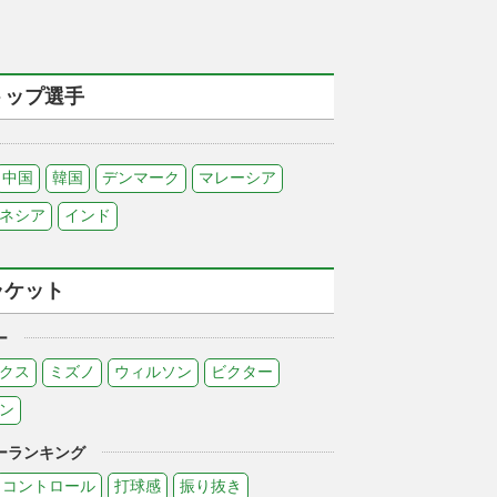
トップ選手
中国
韓国
デンマーク
マレーシア
ネシア
インド
ラケット
ー
クス
ミズノ
ウィルソン
ビクター
ン
ーランキング
コントロール
打球感
振り抜き