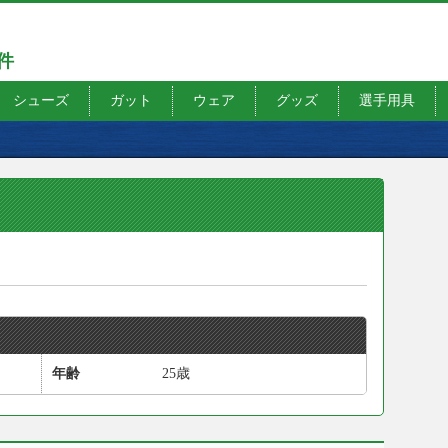
7件
シューズ
ガット
ウェア
グッズ
選手用具
年齢
25歳