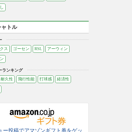
し
シャトル
ー
クス
ゴーセン
RSL
アーウィン
ン
ーランキング
耐久性
飛行性能
打球感
経済性
ュー投稿でアマゾンギフト券をゲッ