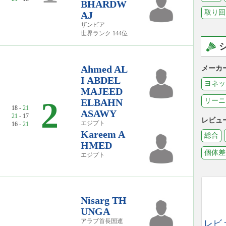
BHARDW
取り回
AJ
ザンビア
世界ランク 144位
Ahmed AL
メーカ
I ABDEL
ヨネッ
MAJEED
2
ELBAHN
リーニ
18 -
21
ASAWY
21
- 17
レビュ
エジプト
16 -
21
Kareem A
総合
HMED
個体差
エジプト
Nisarg TH
UNGA
アラブ首長国連
レビ