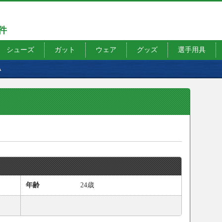
7件
シューズ
ガット
ウェア
グッズ
選手用具
A
年齢
24歳