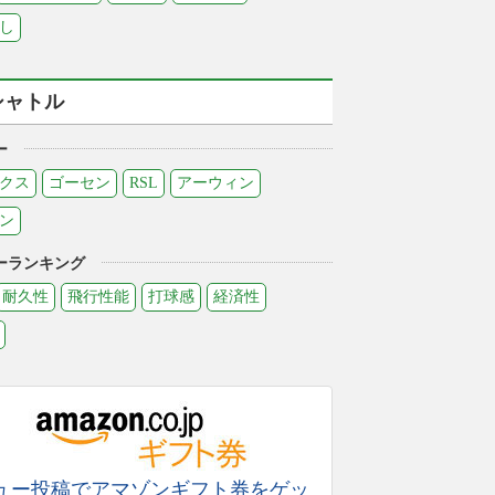
し
シャトル
ー
クス
ゴーセン
RSL
アーウィン
ン
ーランキング
耐久性
飛行性能
打球感
経済性
ュー投稿でアマゾンギフト券をゲッ