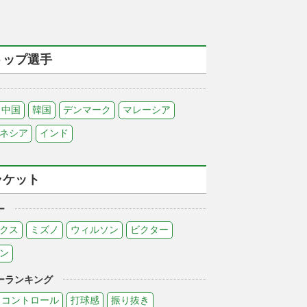
トップ選手
中国
韓国
デンマーク
マレーシア
ネシア
インド
ラケット
ー
クス
ミズノ
ウィルソン
ビクター
ン
ーランキング
コントロール
打球感
振り抜き