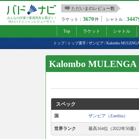
ただいまのレビュー数
3670
344
みんなの評価で最適用具を選ぼう！
ラケット：
件
シャトル :
NO.1バドミントンレビューサイト
Top
ラケット
シャトル
トップ
/
トップ選手
/
ザンビア
/
Kalombo MULENG
Kalombo MULENGA
スペック
国
ザンビア（Zambia）
世界ランク
最高164位（2022年50週）