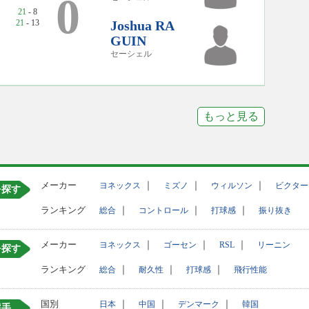
0
21
- 8
21
- 13
Joshua RA
GUIN
セーシェル
もっと見る
メーカー
｜
｜
｜
ヨネックス
ミズノ
ウィルソン
ビクター
を探す
ランキング
｜
｜
｜
総合
コントロール
打球感
振り抜き
メーカー
｜
｜
｜
ヨネックス
ゴーセン
RSL
リーニン
を探す
ランキング
｜
｜
｜
総合
耐久性
打球感
飛行性能
国別
｜
｜
｜
日本
中国
デンマーク
韓国
選手