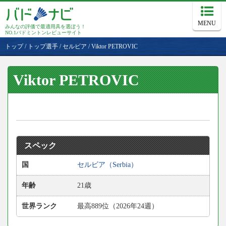
MENU
みんなの評価で最適用具を選ぼう！
NO.1バドミントンレビューサイト
トップ
/
トップ選手
/
セルビア
/
Viktor PETROVIC
Viktor PETROVIC
スペック
国
セルビア（Serbia）
年齢
21歳
世界ランク
最高889位（2026年24週）