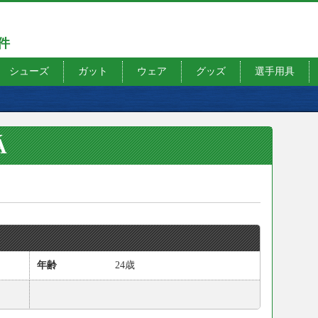
7件
シューズ
ガット
ウェア
グッズ
選手用具
Á
年齢
24歳