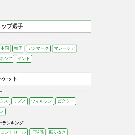
トップ選手
中国
韓国
デンマーク
マレーシア
ネシア
インド
ラケット
ー
クス
ミズノ
ウィルソン
ビクター
ン
ーランキング
コントロール
打球感
振り抜き