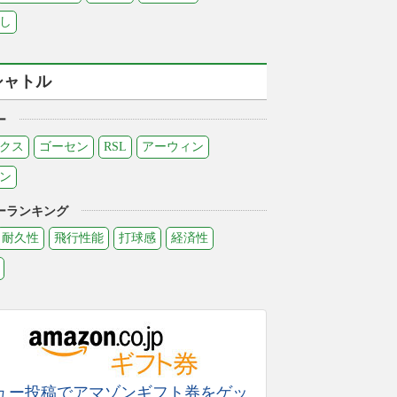
し
シャトル
ー
クス
ゴーセン
RSL
アーウィン
ン
ーランキング
耐久性
飛行性能
打球感
経済性
ュー投稿でアマゾンギフト券をゲッ