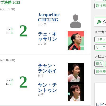
ップ決勝 2025
取り回
-30 18:30）
Jacqueline
CHEUNG
2
カナダ
19 -
21
メーカ
13 -
21
チェ・キ
ャサリン
ヨネッ
カナダ
リーニ
レビュ
-29 02:00）
総合
チャン・
チンホイ
個体差
2
台湾
17 -
21
6 -
21
ヤン・チ
ントゥン
台湾
レビ