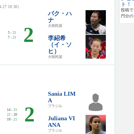
ト！
-27 18:30）
投稿で
パク・ハ
円分の
ナ
0
2
大韓民国
5 -
21
李紹希
7 -
21
（イ・ソ
ヒ）
大韓民国
Sania LIM
A
2
ブラジル
14 -
21
22
- 20
Juliana VI
19 -
21
ANA
ブラジル