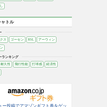
し
シャトル
ー
クス
ゴーセン
RSL
アーウィン
ン
ーランキング
耐久性
飛行性能
打球感
経済性
ュー投稿でアマゾンギフト券をゲッ