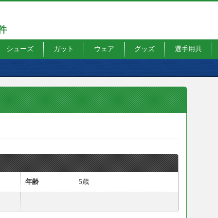
7件
シューズ
ガット
ウェア
グッズ
選手用具
年齢
5歳