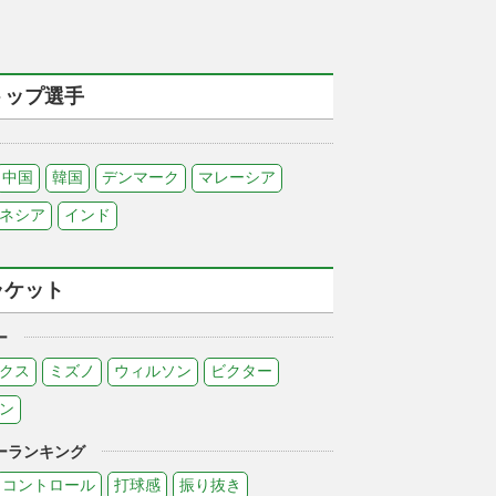
トップ選手
中国
韓国
デンマーク
マレーシア
ネシア
インド
ラケット
ー
クス
ミズノ
ウィルソン
ビクター
ン
ーランキング
コントロール
打球感
振り抜き