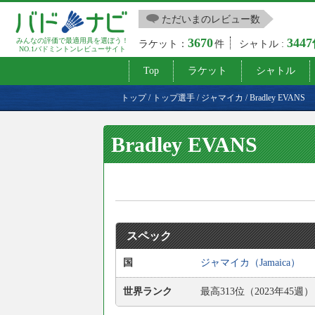
ただいまのレビュー数
3670
344
みんなの評価で最適用具を選ぼう！
ラケット：
件
シャトル :
NO.1バドミントンレビューサイト
Top
ラケット
シャトル
トップ
/
トップ選手
/
ジャマイカ
/
Bradley EVANS
Bradley EVANS
スペック
国
ジャマイカ（Jamaica）
世界ランク
最高313位（2023年45週）