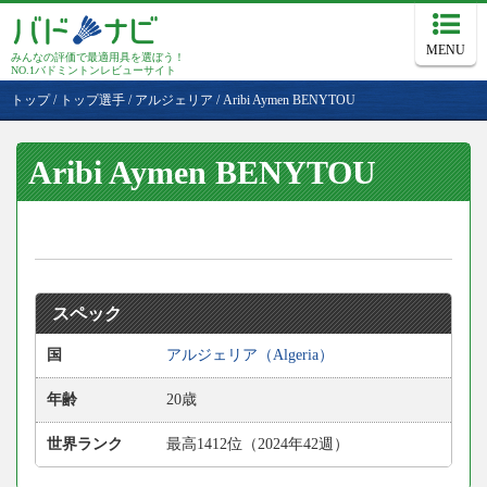
MENU
みんなの評価で最適用具を選ぼう！
NO.1バドミントンレビューサイト
トップ
/
トップ選手
/
アルジェリア
/
Aribi Aymen BENYTOU
Aribi Aymen BENYTOU
スペック
国
アルジェリア（Algeria）
年齢
20歳
世界ランク
最高1412位（2024年42週）