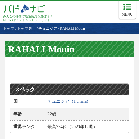
MENU
みんなの評価で最適用具を選ぼう！
NO.1バドミントンレビューサイト
トップ
/
トップ選手
/
チュニジア
/
RAHALI Mouin
RAHALI Mouin
スペック
国
チュニジア（Tunisia）
年齢
22歳
世界ランク
最高734位（2020年12週）