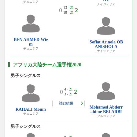
チュニジア
ナイジェリア
13 -
21
0
2
10 -
21
BEN AHMED Wie
Sofiat Arinola OB
m
ANISHOLA
チュニジア
ナイジェリア
アフリカ大陸チーム選手権2020
男子シングルス
4 -
21
0
2
3 -
21
対戦結果
Mohamed Abderr
RAHALI Mouin
ahime BELARBI
チュニジア
アルジェリア
男子シングルス