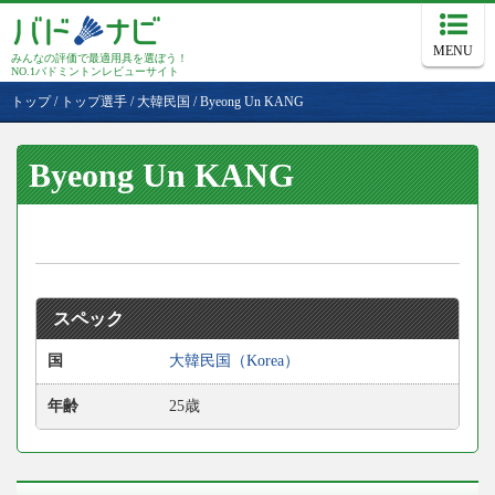
MENU
みんなの評価で最適用具を選ぼう！
NO.1バドミントンレビューサイト
トップ
/
トップ選手
/
大韓民国
/
Byeong Un KANG
Byeong Un KANG
スペック
国
大韓民国（Korea）
年齢
25歳