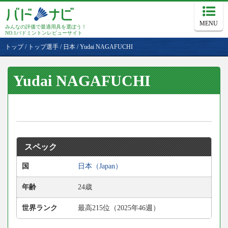
MENU
みんなの評価で最適用具を選ぼう！
NO.1バドミントンレビューサイト
トップ
/
トップ選手
/
日本
/
Yudai NAGAFUCHI
Yudai NAGAFUCHI
スペック
国
日本（Japan）
年齢
24歳
世界ランク
最高215位（2025年46週）