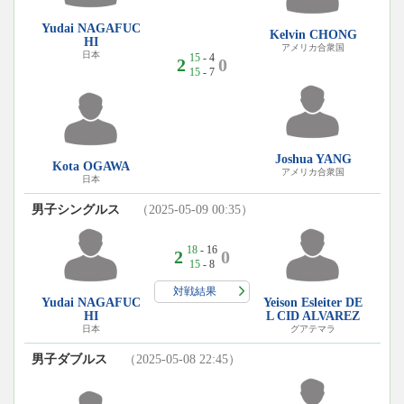
Yudai NAGAFUC
Kelvin CHONG
HI
アメリカ合衆国
日本
15
- 4
2
0
15
- 7
Joshua YANG
Kota OGAWA
アメリカ合衆国
日本
男子シングルス
（2025-05-09 00:35）
18
- 16
2
0
15
- 8
対戦結果
Yudai NAGAFUC
Yeison Esleiter DE
HI
L CID ALVAREZ
日本
グアテマラ
男子ダブルス
（2025-05-08 22:45）