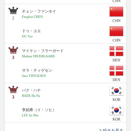
CHN
チェン・ファンホイ
Fanghui CHEN
2
CHN
ドゥ・ユエ
DU Yue
CHN
マイケン・フラーガード
Maiken FRUERGAARD
3
DEN
サラ・ティゲセン
Sara THYGESEN
DEN
パク・ハナ
BAEK Ha Na
3
KOR
李紹希（イ・ソヒ）
LEE So Hee
KOR
続きを見る