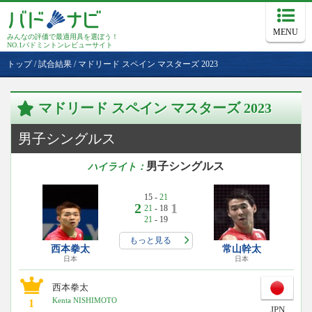
MENU
みんなの評価で最適用具を選ぼう！
NO.1バドミントンレビューサイト
トップ
/
試合結果
/
マドリード スペイン マスターズ 2023
マドリード スペイン マスターズ 2023
男子シングルス
男子シングルス
ハイライト：
15 -
21
2
1
21
- 18
21
- 19
もっと見る
西本拳太
常山幹太
日本
日本
西本拳太
Kenta NISHIMOTO
1
JPN