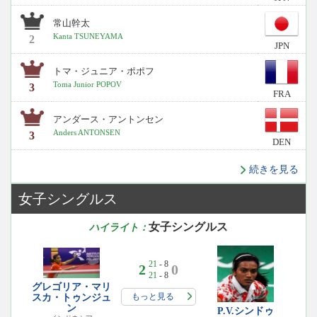
常山幹太
Kanta TSUNEYAMA
2
JPN
トマ・ジュニア・ポポフ
Toma Junior POPOV
3
FRA
アンダース・アントンセン
Anders ANTONSEN
3
DEN
続きを見る
女子シングルス
女子シングルス
ハイライト：
21
- 8
2
0
21
- 8
グレゴリア・マリ
もっと見る
スカ・トゥンジュ
ン
P.V.シンドゥ