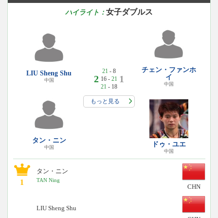
女子ダブルス
ハイライト：
チェン・ファンホ
21
- 8
LIU Sheng Shu
2
1
イ
16 -
21
中国
中国
21
- 18
もっと見る
タン・ニン
ドゥ・ユエ
中国
中国
タン・ニン
TAN Ning
1
CHN
LIU Sheng Shu