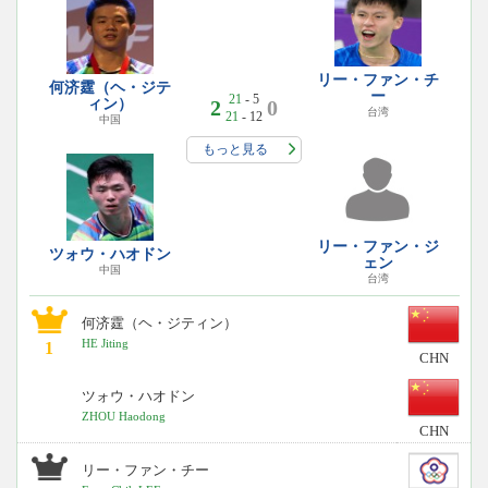
リー・ファン・チ
何济霆（ヘ・ジテ
ー
21
- 5
ィン）
2
0
台湾
21
- 12
中国
もっと見る
リー・ファン・ジ
ツォウ・ハオドン
ェン
中国
台湾
何济霆（ヘ・ジティン）
HE Jiting
1
CHN
ツォウ・ハオドン
ZHOU Haodong
CHN
リー・ファン・チー