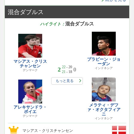
混合ダブルス
混合ダブルス
ハイライト：
プラビーン・ジョ
マシアス・クリス
ーダン
チャンセン
22
- 20
2
0
インドネシア
デンマーク
21
- 18
もっと見る
メラティ・デフ
アレキサンドラ・
ァ・オクタフィア
ボイエ
ニ
デンマーク
インドネシア
マシアス・クリスチャンセン