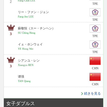
Fang-Chih LEE
2
TPE
リー・ファン・ジェン
Fang-Jen LEE
TPE
蘇敬恒（スー・チンヘン）
SU Ching Heng
3
TPE
イェ・ホンウェイ
YE Hong Wei
TPE
シアンユ・レン
Xiangyu REN
3
CHN
谭强
TAN Qiang
CHN
続きを見る
女子ダブルス