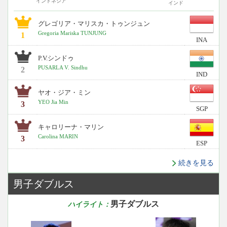
インドネシア
インド
グレゴリア・マリスカ・トゥンジュン
Gregoria Mariska TUNJUNG
1
INA
P.V.シンドゥ
PUSARLA V. Sindhu
2
IND
ヤオ・ジア・ミン
YEO Jia Min
3
SGP
キャロリーナ・マリン
Carolina MARIN
3
ESP
続きを見る
男子ダブルス
男子ダブルス
ハイライト：