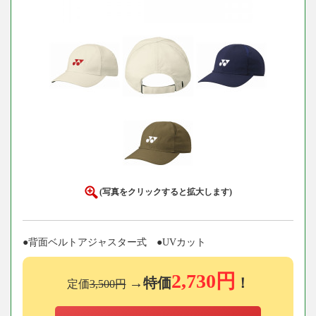
(写真をクリックすると拡大します)
●背面ベルトアジャスター式 ●UVカット
2,730円
→特価
！
定価
3,500円