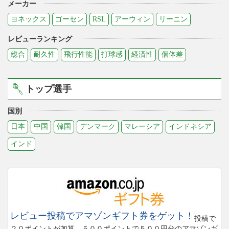
メーカー
ヨネックス
ゴーセン
RSL
アーウィン
リーニン
レビューランキング
総合
耐久性
飛行性能
打球感
経済性
個体差
トップ選手
国別
日本
中国
韓国
デンマーク
マレーシア
インドネシア
インド
レビュー投稿でアマゾンギフト券をゲット！
投稿で
２０ポイントが加算。５００ポイントで５００円分のアマゾンギ