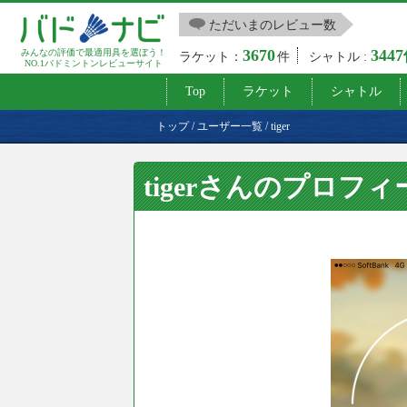
ただいまのレビュー数
3670
344
みんなの評価で最適用具を選ぼう！
ラケット：
件
シャトル :
NO.1バドミントンレビューサイト
Top
ラケット
シャトル
トップ
/
ユーザー一覧
/
tiger
tigerさんのプロフィ