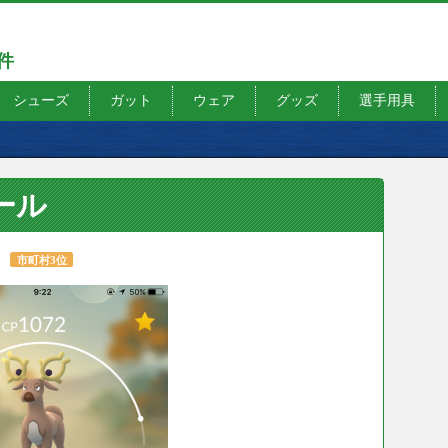
7件
シューズ
ガット
ウェア
グッズ
選手用具
ール
市町村3位