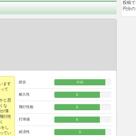
投稿で
円分の
総合
9
/
10
ています
買って
耐久性
8
かと思
くな
飛行性能
8
羽が薄
飛行性
打球感
8
く
べをし
経済性
9
ってい