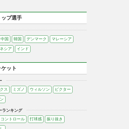
トップ選手
中国
韓国
デンマーク
マレーシア
ネシア
インド
ラケット
ー
クス
ミズノ
ウィルソン
ビクター
ン
ーランキング
コントロール
打球感
振り抜き
し