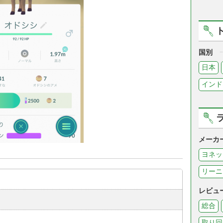
国別
日本
インド
メーカ
ヨネッ
リーニ
レビュ
総合
取り回