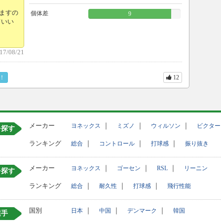
ますの
個体差
9
ていい
17/08/21
！
12
メーカー
｜
｜
｜
ヨネックス
ミズノ
ウィルソン
ビクター
を探す
ランキング
｜
｜
｜
総合
コントロール
打球感
振り抜き
メーカー
｜
｜
｜
ヨネックス
ゴーセン
RSL
リーニン
を探す
ランキング
｜
｜
｜
総合
耐久性
打球感
飛行性能
国別
｜
｜
｜
日本
中国
デンマーク
韓国
選手