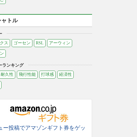
シャトル
ー
クス
ゴーセン
RSL
アーウィン
ン
ーランキング
耐久性
飛行性能
打球感
経済性
ュー投稿でアマゾンギフト券をゲッ